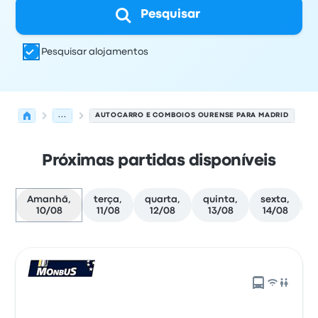
Pesquisar
Pesquisar alojamentos
...
AUTOCARRO E COMBOIOS OURENSE PARA MADRID
Próximas partidas disponíveis
Amanhã,
terça,
quarta,
quinta,
sexta,
10/08
11/08
12/08
13/08
14/08
Próximas partidas de Ourense para Madrid em 10 de ag
Operado por
Tipo de veículo
hora de partida
Local de pa