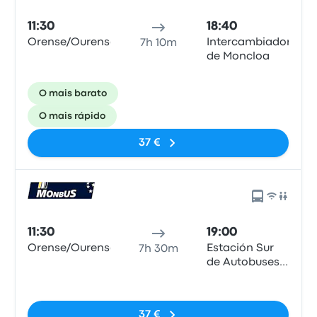
11:30
18:40
Orense/Ourense
Intercambiador
7h 10m
de Moncloa
O mais barato
O mais rápido
37 €
11:30
19:00
Orense/Ourense
Estación Sur
7h 30m
de Autobuses,
Madrid
Sem etiquetas
37 €