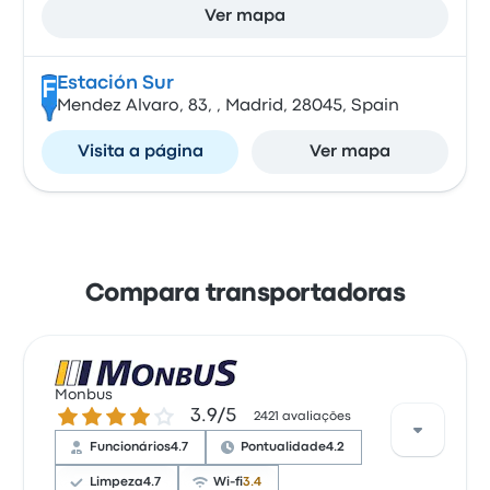
Ver mapa
Estación Sur
F
Mendez Alvaro, 83, , Madrid, 28045, Spain
Visita a página
Ver mapa
Compara transportadoras
Monbus
3.9 de 5 estrelas
3.9/5
2421 avaliações
Funcionários
4.7
Pontualidade
4.2
Limpeza
4.7
Wi-fi
3.4