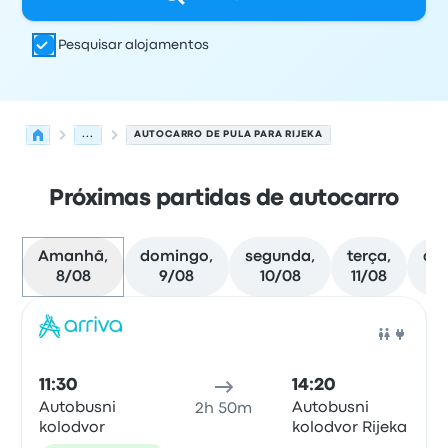
Pesquisar alojamentos
...
AUTOCARRO DE PULA PARA RIJEKA
Próximas partidas de autocarro
Amanhã,
domingo,
segunda,
terça,
qua
8/08
9/08
10/08
11/08
12
Próximas partidas de Pula para Rijeka em 8 de agosto
Operado por
Tipo de veículo
hora de partida
Local de pa
Auto
11:30
14:20
Autobusni
Autobusni
2h 50m
kolodvor
kolodvor Rijeka