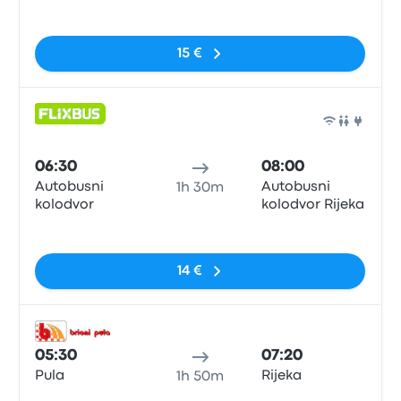
Sem etiquetas
15 €
Auto
06:30
08:00
Autobusni
Autobusni
1h 30m
kolodvor
kolodvor Rijeka
Sem etiquetas
14 €
Auto
05:30
07:20
Pula
Rijeka
1h 50m
Sem etiquetas