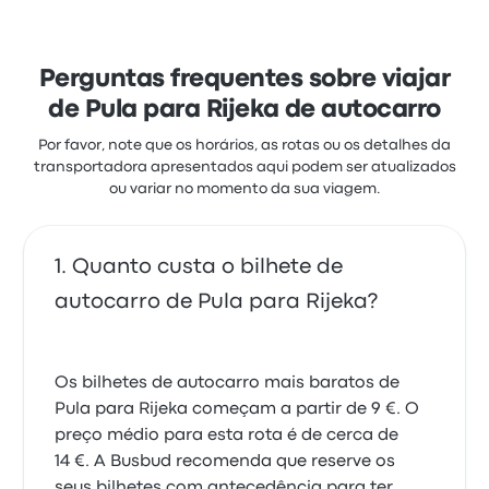
viajantes estavam especialmente satisfeitos com a
limpeza e o acesso ao bilhete, mas queixaram-se
frequentemente de o wifi. Os preços de bilhetes de
Nomago para esta viagem começam em 18 €
Perguntas frequentes sobre viajar
de Pula para Rijeka de autocarro
Por favor, note que os horários, as rotas ou os detalhes da
transportadora apresentados aqui podem ser atualizados
ou variar no momento da sua viagem.
Quanto custa o bilhete de
autocarro de Pula para Rijeka?
Os bilhetes de autocarro mais baratos de
Pula para Rijeka começam a partir de 9 €. O
preço médio para esta rota é de cerca de
14 €. A Busbud recomenda que reserve os
seus bilhetes com antecedência para ter