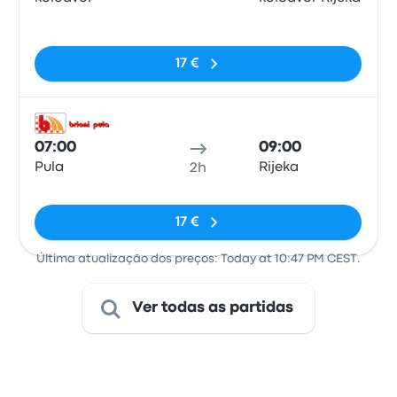
Sem etiquetas
17 €
Auto
07:00
09:00
Pula
Rijeka
2h
Sem etiquetas
17 €
Última atualização dos preços: Today at 10:47 PM CEST.
Ver todas as partidas