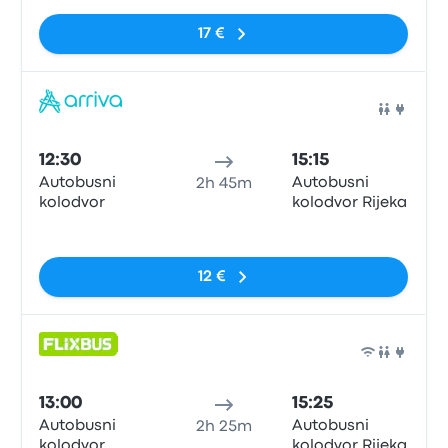
17 €
Auto
12:30
15:15
Autobusni
Autobusni
2h 45m
kolodvor
kolodvor Rijeka
Sem etiquetas
12 €
Auto
13:00
15:25
Autobusni
Autobusni
2h 25m
kolodvor
kolodvor Rijeka