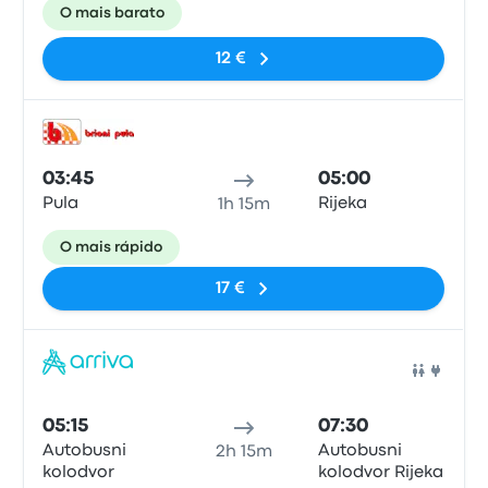
O mais barato
12 €
Auto
03:45
05:00
Pula
Rijeka
1h 15m
O mais rápido
17 €
Auto
05:15
07:30
Autobusni
Autobusni
2h 15m
kolodvor
kolodvor Rijeka