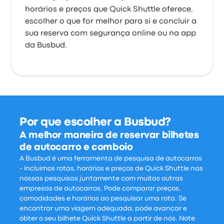
horários e preços que Quick Shuttle oferece,
escolher o que for melhor para si e concluir a
sua reserva com segurança online ou na app
da Busbud.
Por que escolher a Busbud?
A melhor maneira de reservar bilhetes
de autocarro e comboio
A Busbud é uma ferramenta de pesquisa de autocarros
- incluímos rotas, horários e preços de Quick Shuttle nas
nossas pesquisas juntamente com muitas outras
empresas de autocarros. Pode comparar preços,
comodidades e horários ao pesquisar uma rota. Se
encontrar uma viagem adequada, pode avançar e
obter o seu bilhete Quick Shuttle a partir de nós. Note