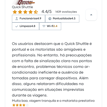
Quick Shuttle
4.4 de 5 estrelas
4.4/5
1439 avaliações
Funcionários
4.9
Pontualidade
4.5
Limpeza
4.8
Wi-fi
3.4
Os usuários destacam que o Quick Shuttle é
pontual e os motoristas são amigáveis e
profissionais. No entanto, há preocupações
com a falta de sinalização clara nos pontos
de encontro, problemas técnicos como ar-
condicionado ineficiente e ausência de
tomadas para carregar dispositivos. Além
disso, alguns relataram dificuldades na
comunicação em situações imprevistas
durante as viagens.
Muito boa, viagem tranquila e o motorista prestativo
4.0 de 5 estrelas