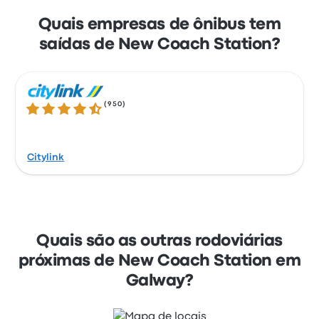
Quais empresas de ônibus tem
saídas de New Coach Station?
(
950
)
4.6 de 5 estrelas
Citylink
Quais são as outras rodoviárias
próximas de New Coach Station em
Galway?