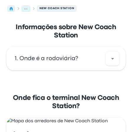
...
NEW COACH STATION
Informações sobre New Coach
Station
Onde é a rodoviária?
O endereço da New Coach Station é Unit 29
Teach Fiontraíochta Fairgreen Rd, Galway,
Ireland. Veja a localização desta parada de
Onde fica o terminal New Coach
ônibus em Galway no mapa.
Station?