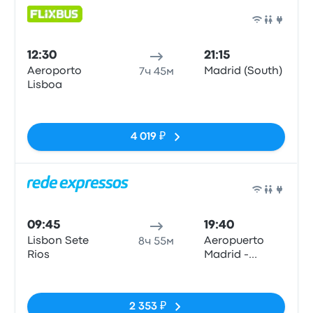
Авто
12:30
21:15
Aeroporto
Madrid (South)
7ч 45м
Lisboa
Нет тегов
4 019 ₽
Авто
09:45
19:40
Lisbon Sete
Aeropuerto
8ч 55м
Rios
Madrid -
Barajas T4 (E)
Нет тегов
2 353 ₽