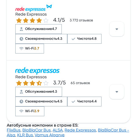
Оценка BlaBlaCar Bus за эту поездку: 3.8 (получено
отзывов: 39). Больше всего путешественникам
Rede Expressos
Количество звезд: 4.1 из 5
4.1/5
нравится доступ к билетам и качество
3 772 отзывов
обслуживания, но иногда не нравится Wi-Fi.
Обслуживание
4.7
Билеты на эту поездку у BlaBlaCar Bus стоят от
1 169 ₽
Своевременность
4.3
Чистота
4.8
Wi-Fi
3.7
Рейтинг компании на Busbud: 4.1 (всего оценок:
3772). Больше всего путешественникам нравится
Rede Expressos
Количество звезд: 3.7 из 5
3.7/5
чистота и доступ к билетам, но часто не нравится
65 отзывов
Wi-Fi. Билеты на эту поездку у Rede Expressos стоят
Обслуживание
4.3
от 1 329 ₽
Своевременность
4.5
Чистота
4.4
Wi-Fi
3.9
Автобусные компании в стране ES:
FlixBus
,
BlaBlaCar Bus
,
ALSA
,
Rede Expressos
,
BlaBlaCar Bus -
Рейтинг компании на Busbud: 3.7 (всего оценок:
Alsa
,
KLR Bus
,
Vamus Algarve