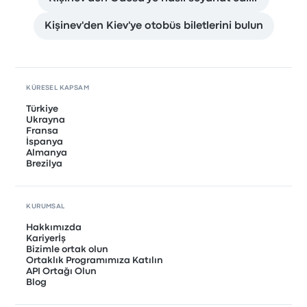
Kişinev'den Kiev'ye otobüs biletlerini bulun
KÜRESEL KAPSAM
Türkiye
Ukrayna
Fransa
İspanya
Almanya
Brezilya
KURUMSAL
Hakkımızda
Kariyerİş
Bizimle ortak olun
Ortaklık Programımıza Katılın
API Ortağı Olun
Blog