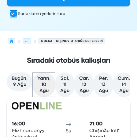
Konaklama yerlerini ara
...
ODESA - KIŞINEV OTOBÜS SEFERLERI
Sıradaki otobüs kalkışları
Bugün,
Yarın,
Sal,
Çar,
Per,
Cum,
9 Ağu
10
11
12
13
14
Ağu
Ağu
Ağu
Ağu
Ağu
Odesa'den Kişinev'ye olan sonraki kalkışlar 10 Ağustos t
Tarafından işletilir
Araç türü
Kalkış saati
Nereden
Seyaha
Otob
16:00
21:00
Mizhnarodnyy
Chișinău Intl'
5s