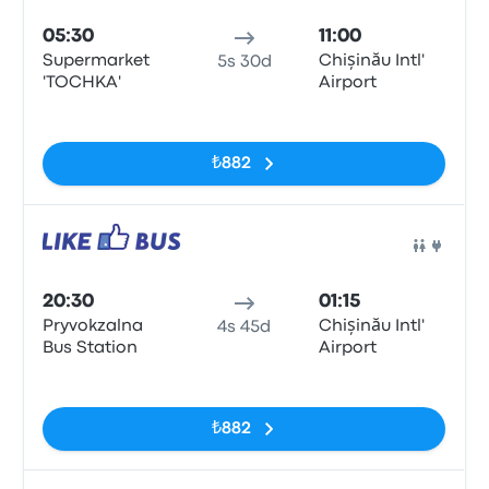
05:30
11:00
Supermarket
Chișinău Intl'
5s 30d
'TOCHKA'
Airport
Etiketler yok
₺882
Otob
20:30
01:15
Pryvokzalna
Chișinău Intl'
4s 45d
Bus Station
Airport
Etiketler yok
₺882