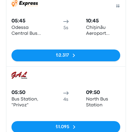
Otob
05:45
10:45
Odessa
Chișinău
5s
Central Bus
Aeroport
Station
Petrol Station
Etiketler yok
Lukoil
₺2.317
Otob
05:50
09:50
Bus Station,
North Bus
4s
"Privoz"
Station
Etiketler yok
₺1.095