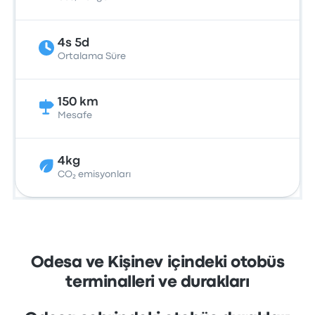
4s 5d
Ortalama Süre
150 km
Mesafe
4kg
CO₂ emisyonları
Odesa ve Kişinev içindeki otobüs
terminalleri ve durakları