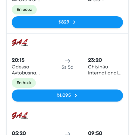
Avtovokzal
Airport
Odesa
En ucuz
₺829
Otob
20:15
23:20
Odessa
Chișinău
3s 5d
Avtobusna
International
Zupynka
Airport
En hızlı
₺1.095
Otob
05:20
09:50