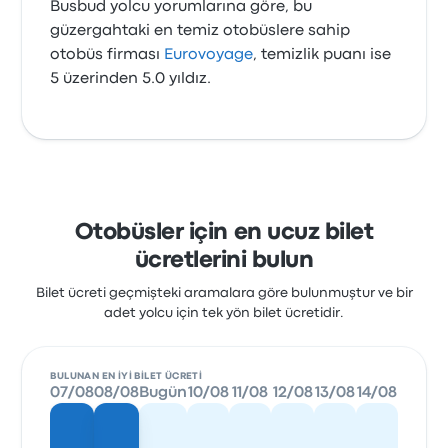
Busbud yolcu yorumlarına göre, bu
güzergahtaki en temiz otobüslere sahip
otobüs firması
Eurovoyage
, temizlik puanı ise
5 üzerinden 5.0 yıldız.
Otobüsler için en ucuz bilet
ücretlerini bulun
Bilet ücreti geçmişteki aramalara göre bulunmuştur ve bir
adet yolcu için tek yön bilet ücretidir.
BULUNAN EN IYI BILET ÜCRETI
07/08
08/08
Bugün
10/08
11/08
12/08
13/08
14/08