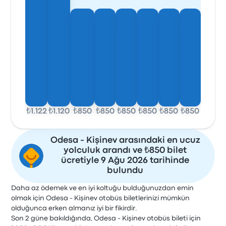
₺1.122
₺1.120
₺850
₺850
₺850
₺850
₺850
₺850
Odesa - Kişinev arasındaki en ucuz
yolculuk arandı ve ₺850 bilet
ücretiyle 9 Ağu 2026 tarihinde
bulundu
Daha az ödemek ve en iyi koltuğu bulduğunuzdan emin
olmak için Odesa - Kişinev otobüs biletlerinizi mümkün
olduğunca erken almanız iyi bir fikirdir.
Son 2 güne bakıldığında, Odesa - Kişinev otobüs bileti için