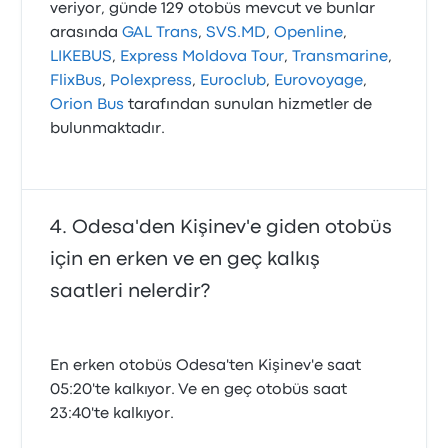
veriyor, günde 129 otobüs mevcut ve bunlar
arasında
GAL Trans
,
SVS.MD
,
Openline
,
LIKEBUS
,
Express Moldova Tour
,
Transmarine
,
FlixBus
,
Polexpress
,
Euroclub
,
Eurovoyage
,
Orion Bus
tarafından sunulan hizmetler de
bulunmaktadır.
Odesa'den Kişinev'e giden otobüs
için en erken ve en geç kalkış
saatleri nelerdir?
En erken otobüs Odesa'ten Kişinev'e saat
05:20'te kalkıyor. Ve en geç otobüs saat
23:40'te kalkıyor.