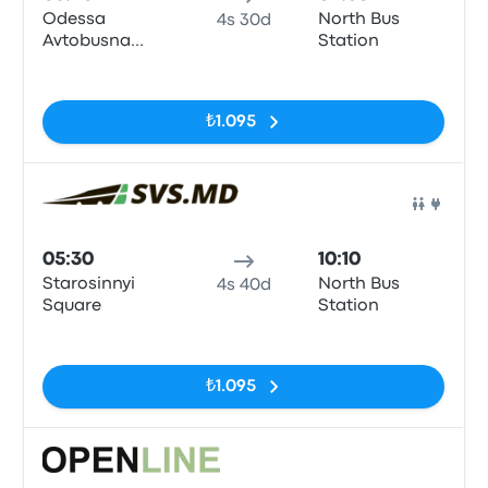
Odessa
North Bus
4s 30d
Avtobusna
Station
Zupynka
Etiketler yok
₺1.095
Otob
05:30
10:10
Starosinnyi
North Bus
4s 40d
Square
Station
Etiketler yok
₺1.095
Otob