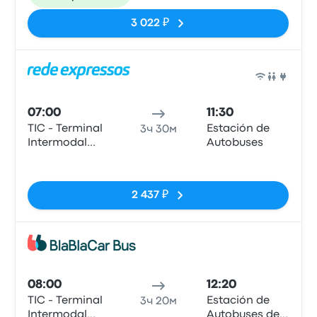
3 022 ₽
Авто
07:00
11:30
TIC - Terminal
Estación de
3ч 30м
Intermodal
Autobuses
Campanhã
Нет тегов
2 437 ₽
Авто
08:00
12:20
TIC - Terminal
Estación de
3ч 20м
Intermodal
Autobuses de