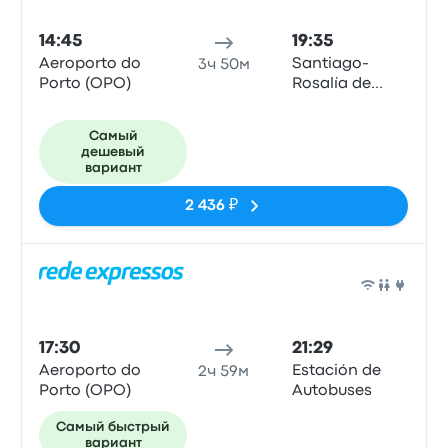
14:45
19:35
Aeroporto do
Santiago-
3ч 50м
Porto (OPO)
Rosalía de
Castro Arpt
Самый
дешевый
вариант
2 436 ₽
Авто
17:30
21:29
Aeroporto do
Estación de
2ч 59м
Porto (OPO)
Autobuses
Самый быстрый
вариант