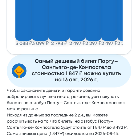
3 088 ₽
3 099 ₽
2 798 ₽
2 497 ₽
2 297 ₽
2 497 ₽
2 297 ₽
1 
Самый дешевый билет Порту–
Сантьяго-де-Компостела
стоимостью 1 847 ₽ можно купить
на 13 авг. 2026 г.
Чтобы сэкономить деньги и гарантированно
забронировать лучшее место, рекомендуем покупать
билеты на автобус Порту – Сантьяго-де-Компостела как
можно раньше.
Исходя из данных за последние 2 дн., вы можете
рассчитывать на то, что билеты на автобус Порту–
Сантьяго-де-Компостела будут стоить от 1 847 ₽ до 8 492 ₽.
Самая низкая цена (1 847 ₽) ожидается на 2026-08-13.