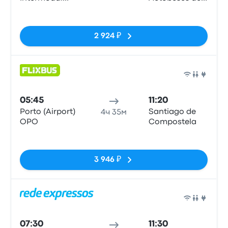
Campanhã- R.
Santiago de
Нет тегов
de Bonjóia,
Compostela
4300-084
2 924 ₽
Porto
Авто
05:45
11:20
Porto (Airport)
Santiago de
4ч 35м
OPO
Compostela
Нет тегов
3 946 ₽
Авто
07:30
11:30