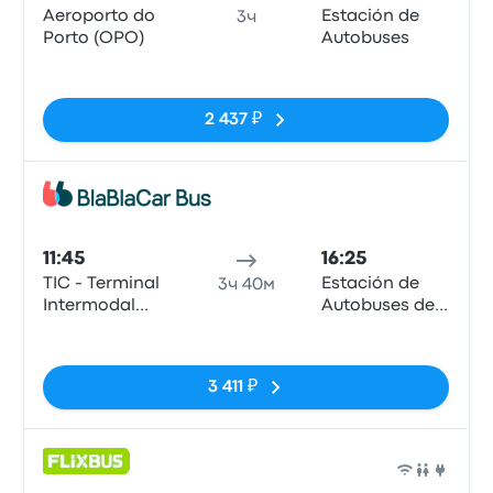
Aeroporto do
Estación de
3ч
Porto (OPO)
Autobuses
Нет тегов
2 437 ₽
Авто
11:45
16:25
TIC - Terminal
Estación de
3ч 40м
Intermodal
Autobuses de
Campanhã- R.
Santiago de
Нет тегов
de Bonjóia,
Compostela
4300-084
3 411 ₽
Porto
Авто