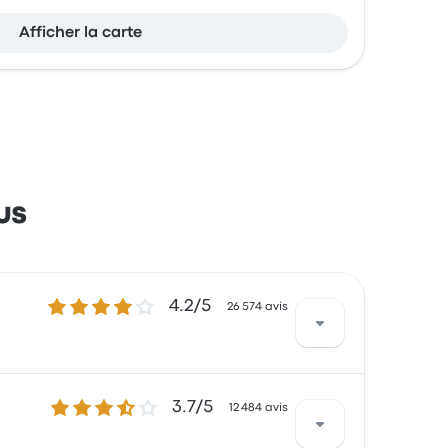
Afficher la carte
us
4.2 sur 5 étoiles
4.2/5
26 574 avis
3.7 sur 5 étoiles
3.7/5
onquis par la propreté et l'accessibilité des
12 484 avis
e voyage commencer à 20 €