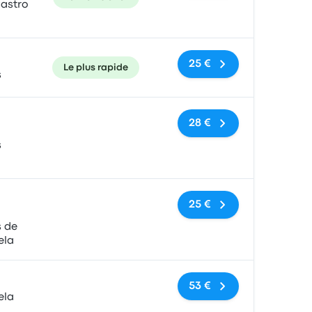
astro
25 €
Le plus rapide
s
Pas de balises
28 €
s
Pas de balises
25 €
s de
ela
Pas de balises
53 €
ela