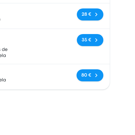
Pas de balises
28 €
s
Pas de balises
35 €
s de
ela
Pas de balises
80 €
ela