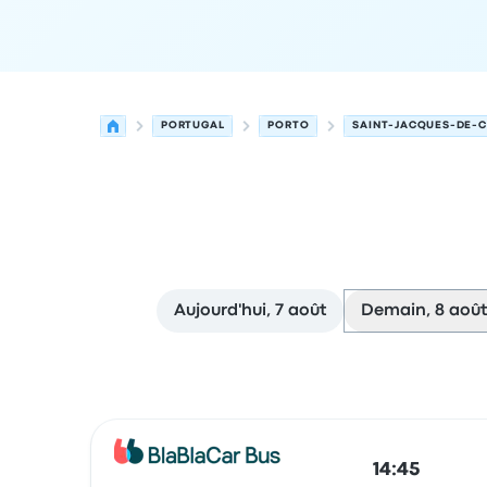
PORTUGAL
PORTO
SAINT-JACQUES-DE-
Aujourd'hui, 7 août
Demain, 8 août
Prochains départs de Porto vers Saint-Jacques
Opéré par
Type de véhicule
Heure de départ
Lie
14:45