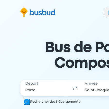
 au formulaire de recherche
Aller au pied de page
Aller au contenu
Bus de P
Composte
Départ
Arrivée
Rechercher des hébergements