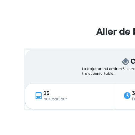
Aller de
C
Le trajet prend environ 3 heure
trajet confortable.
23
bus par jour
D