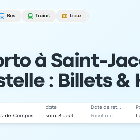
Bus
Trains
Lieux
orto à Saint-Ja
lle : Billets &
date
Date de retour
P