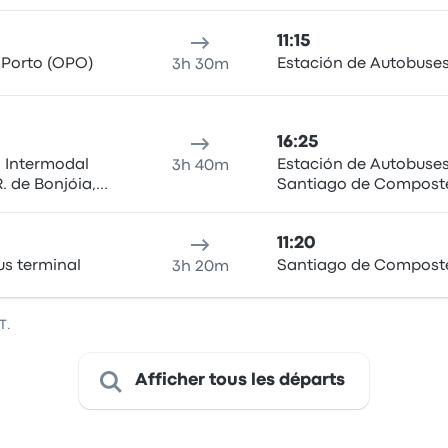
11:15
 Porto (OPO)
Estación de Autobuse
3h 30m
16:25
l Intermodal
Estación de Autobuse
3h 40m
 de Bonjóia,
Santiago de Compost
to
11:20
s terminal
Santiago de Compost
3h 20m
T.
Afficher tous les départs