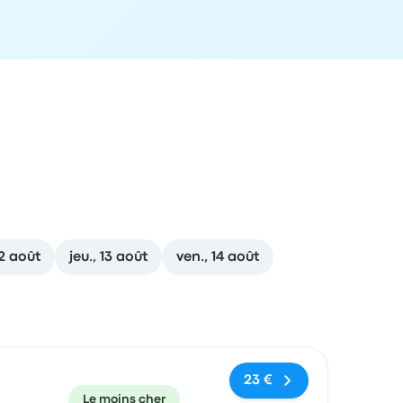
12 août
jeu., 13 août
ven., 14 août
commandé
Prix et lien de réservation
23 €
Le moins cher