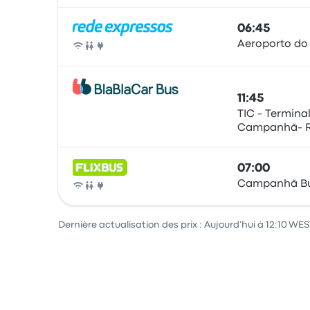
06:45
Aeroporto do
Bus
11:45
TIC - Termina
Campanhã- R.
Bus
4300-084 Por
07:00
Campanhã Bu
Bus
Dernière actualisation des prix : Aujourd’hui à 12:10 WES