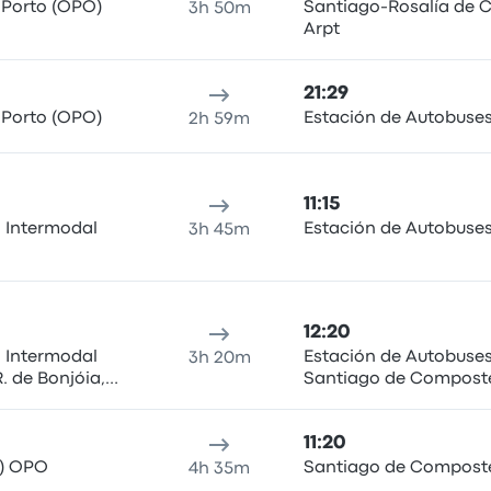
 Porto (OPO)
Santiago-Rosalía de C
3h 50m
Arpt
21:29
 Porto (OPO)
Estación de Autobuse
2h 59m
11:15
l Intermodal
Estación de Autobuse
3h 45m
12:20
l Intermodal
Estación de Autobuse
3h 20m
 de Bonjóia,
Santiago de Compost
to
11:20
t) OPO
Santiago de Compost
4h 35m