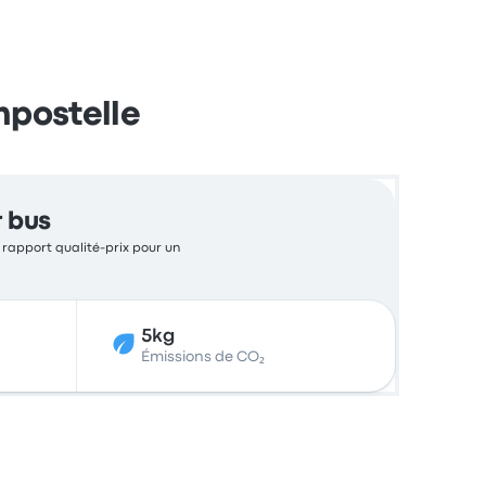
mpostelle
r bus
t rapport qualité-prix pour un
5kg
Émissions de CO₂