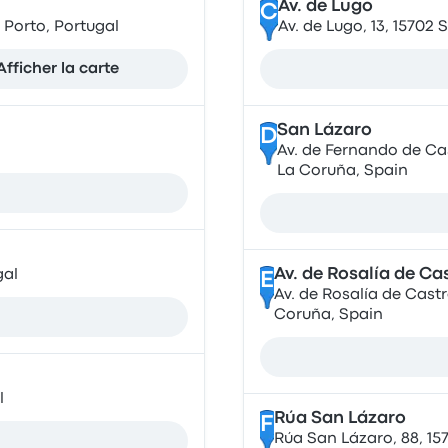
Av. de Lugo
C
Porto, Portugal
Av. de Lugo, 13, 1570
Afficher la carte
San Lázaro
D
Av. de Fernando de Ca
La Coruña, Spain
Av. de Rosalía de Ca
gal
E
Av. de Rosalía de Cast
Coruña, Spain
l
Rúa San Lázaro
F
Rúa San Lázaro, 88, 1