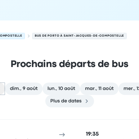
COMPOSTELLE
BUS DE PORTO À SAINT-JACQUES-DE-COMPOSTELLE
Prochains départs de bus
dim., 9 août
lun., 10 août
mar., 11 août
mer., 
Plus de dates
-de-Compostelle le 8 août
u de départ
Durée du trajet
heure d'arrivée
Lieu d'arrivée
Re
19:35