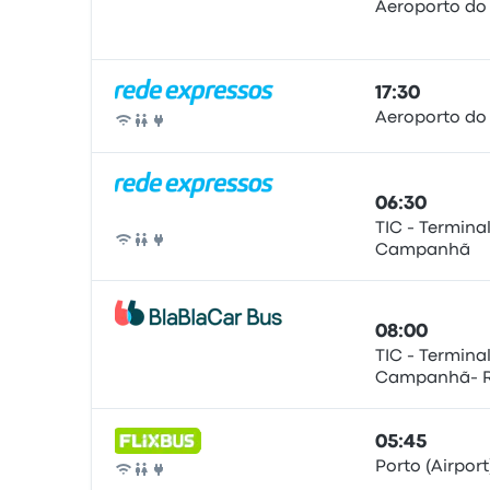
Aeroporto do
Bus
17:30
Aeroporto do
Bus
06:30
TIC - Termina
Campanhã
Bus
08:00
TIC - Termina
Campanhã- R.
Bus
4300-084 Por
05:45
Porto (Airpor
Bus