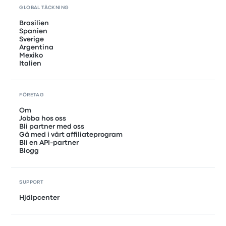
GLOBAL TÄCKNING
Brasilien
Spanien
Sverige
Argentina
Mexiko
Italien
FÖRETAG
Om
Jobba hos oss
Bli partner med oss
Gå med i vårt affiliateprogram
Bli en API-partner
Blogg
SUPPORT
Hjälpcenter