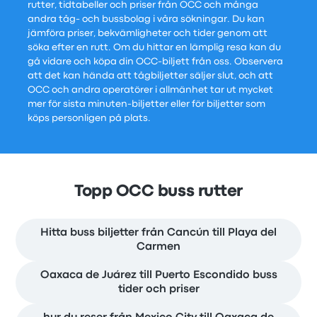
rutter, tidtabeller och priser från OCC och många
andra tåg- och bussbolag i våra sökningar. Du kan
jämföra priser, bekvämligheter och tider genom att
söka efter en rutt. Om du hittar en lämplig resa kan du
gå vidare och köpa din OCC-biljett från oss. Observera
att det kan hända att tågbiljetter säljer slut, och att
OCC och andra operatörer i allmänhet tar ut mycket
mer för sista minuten-biljetter eller för biljetter som
köps personligen på plats.
Topp OCC buss rutter
Hitta buss biljetter från Cancún till Playa del
Carmen
Oaxaca de Juárez till Puerto Escondido buss
tider och priser