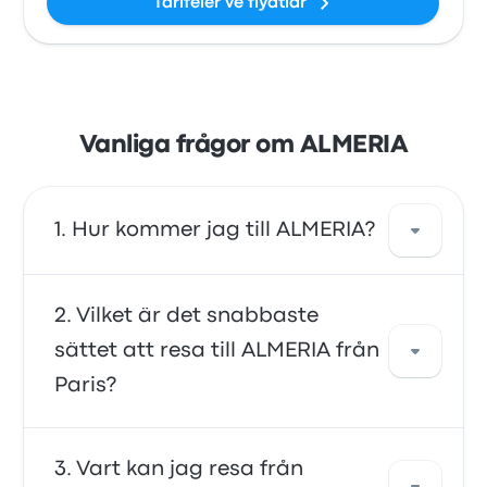
Tarifeler ve fiyatlar
Vanliga frågor om ALMERIA
Hur kommer jag till ALMERIA?
Du kan ta buss eller tåg, som tar dig ända
Vilket är det snabbaste
fram till ditt resmål. Alternativt kan du ta en
sättet att resa till ALMERIA från
taxi eller använda en samåkningstjänst.
Paris?
Det snabbaste sättet att resa till och från
Vart kan jag resa från