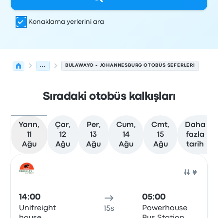
Konaklama yerlerini ara
...
BULAWAYO - JOHANNESBURG OTOBÜS SEFERLERI
Sıradaki otobüs kalkışları
Yarın,
Çar,
Per,
Cum,
Cmt,
Daha
11
12
13
14
15
fazla
Ağu
Ağu
Ağu
Ağu
Ağu
tarih
Bulawayo'den Johannesburg'ye olan sonraki kalkışlar 11 
Tarafından işletilir
Araç türü
Kalkış saati
Nereden
Seyaha
Otob
14:00
05:00
Unifreight
Powerhouse
15s