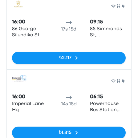
Otob
16:00
09:15
86 George
85 Simmonds
17s 15d
Silundika St
St,
Johannesburg
Etiketler yok
Powerhouse
Station
₺2.117
Otob
16:00
06:15
Imperial Lane
Powerhouse
14s 15d
Hq
Bus Station,
Simmonds St
Etiketler yok
₺1.815