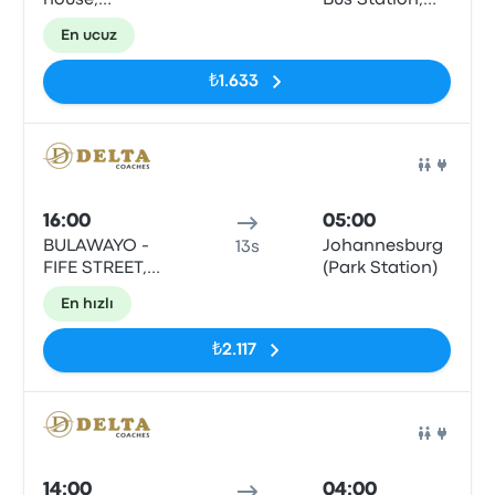
house,
Bus Station,
Bulawayo
Simmonds St
En ucuz
₺1.633
Otob
16:00
05:00
BULAWAYO -
Johannesburg
13s
FIFE STREET,
(Park Station)
BULAWAYO
En hızlı
₺2.117
Otob
14:00
04:00