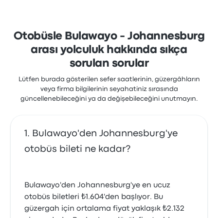
ve dakiklik hizmetlerinden memnun kalırken,
genellikle bilet erişimi hizmetinden şikayetçi oldular.
Bu yolculukta Transi-Africa Tours biletleri için
başlangıç fiyatı ₺2.859
Otobüsle Bulawayo - Johannesburg
arası yolculuk hakkında sıkça
sorulan sorular
Lütfen burada gösterilen sefer saatlerinin, güzergâhların
veya firma bilgilerinin seyahatiniz sırasında
güncellenebileceğini ya da değişebileceğini unutmayın.
Bulawayo'den Johannesburg'ye
otobüs bileti ne kadar?
Bulawayo'den Johannesburg'ye en ucuz
otobüs biletleri ₺1.604'den başlıyor. Bu
güzergah için ortalama fiyat yaklaşık ₺2.132