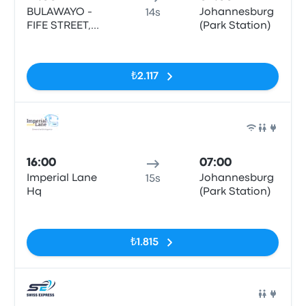
BULAWAYO -
Johannesburg
14s
FIFE STREET,
(Park Station)
BULAWAYO
Etiketler yok
₺2.117
Otob
16:00
07:00
Imperial Lane
Johannesburg
15s
Hq
(Park Station)
Etiketler yok
₺1.815
Otob