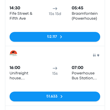
14:30
05:45
Fife Street &
Braamfontein
15s 15d
Fifth Ave
(Powerhouse)
Etiketler yok
₺2.117
Otob
16:00
07:00
Unifreight
Powerhouse
15s
house,
Bus Station,
Bulawayo
Simmonds St
Etiketler yok
₺1.633