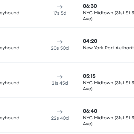
06:30
eyhound
NYC Midtown (31st St 
17s 5d
Ave)
04:20
eyhound
New York Port Authorit
20s 50d
05:15
eyhound
NYC Midtown (31st St 
21s 45d
Ave)
06:40
eyhound
NYC Midtown (31st St 
22s 40d
Ave)