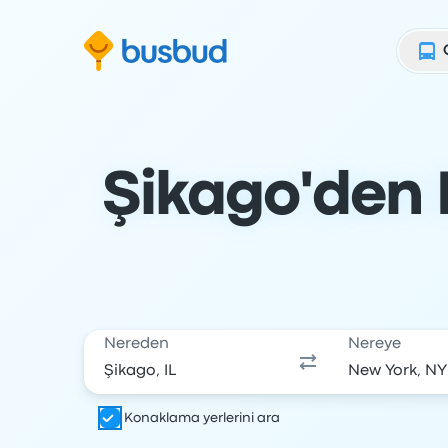
Arama formuna geç
Alt bilgiye geç
İçeriğe geç
Şikago'den 
Nereden
Nereye
Konaklama yerlerini ara