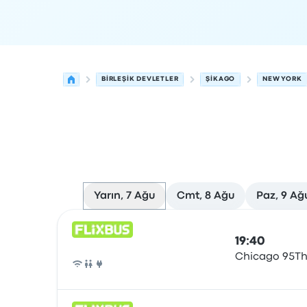
BIRLEŞIK DEVLETLER
ŞIKAGO
NEW YORK
Yarın, 7 Ağu
Cmt, 8 Ağu
Paz, 9 Ağ
Şikago'den New York'ye olan sonraki kalkışlar 7 
Tarafından işletilir
Araç türü
Kalkış saati
Nerede
19:40
Chicago 95Th
Otobüs