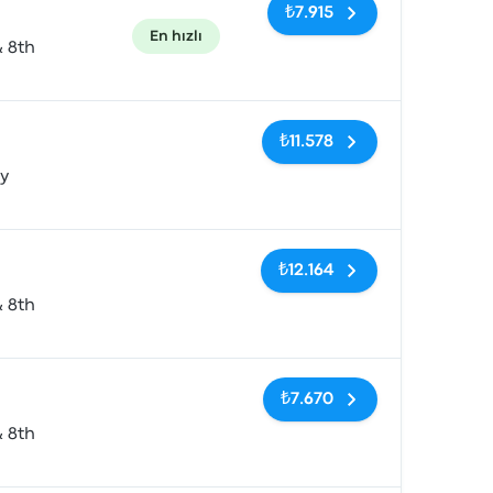
₺7.915
En hızlı
& 8th
Etiketler yok
₺11.578
y
Etiketler yok
₺12.164
& 8th
Etiketler yok
₺7.670
& 8th