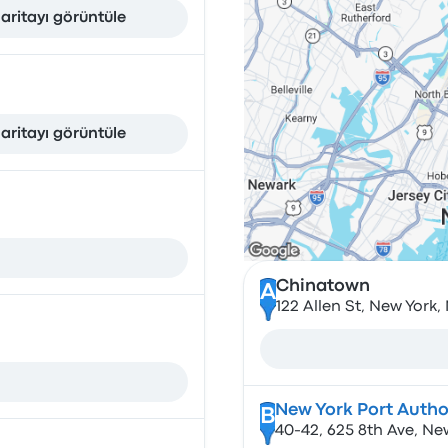
aritayı görüntüle
aritayı görüntüle
Chinatown
A
122 Allen St, New York
New York Port Autho
B
40-42, 625 8th Ave, Ne