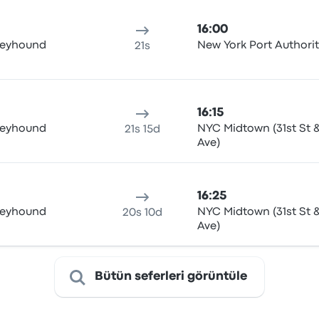
16:00
eyhound
New York Port Authorit
21s
16:15
eyhound
NYC Midtown (31st St 
21s 15d
Ave)
16:25
eyhound
NYC Midtown (31st St 
20s 10d
Ave)
.
Bütün seferleri görüntüle