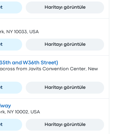
et
Haritayı görüntüle
rk, NY 10033, USA
et
Haritayı görüntüle
35th and W36th Street)
 across from Javits Convention Center, New
et
Haritayı görüntüle
dway
rk, NY 10002, USA
et
Haritayı görüntüle