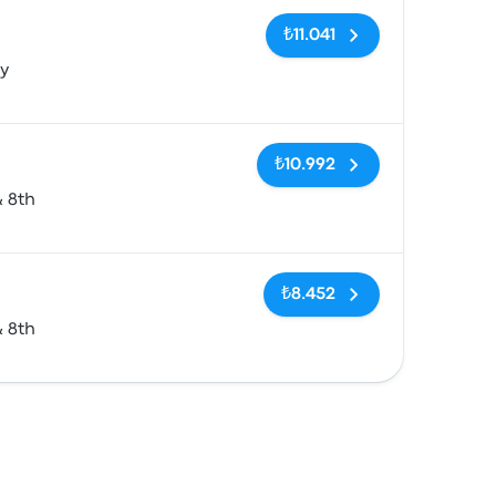
Etiketler yok
₺11.041
y
Etiketler yok
₺10.992
& 8th
Etiketler yok
₺8.452
& 8th