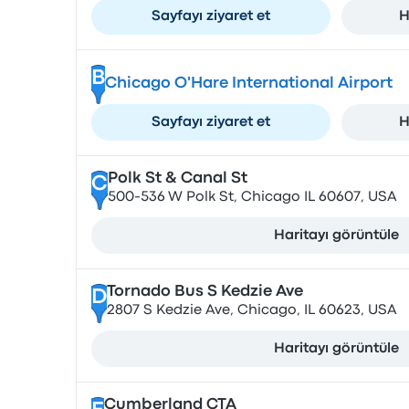
Sayfayı ziyaret et
H
B
Chicago O'Hare International Airport
Sayfayı ziyaret et
H
Polk St & Canal St
C
500-536 W Polk St, Chicago IL 60607, USA
Haritayı görüntüle
Tornado Bus S Kedzie Ave
D
2807 S Kedzie Ave, Chicago, IL 60623, USA
Haritayı görüntüle
Cumberland CTA