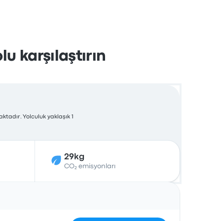
u karşılaştırın
ktadır. Yolculuk yaklaşık 1
29kg
CO₂ emisyonları
İşlemler