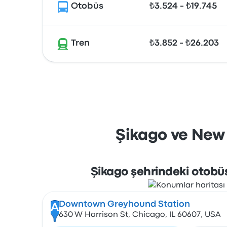
Otobüs
₺3.524 - ₺19.745
Tren
₺3.852 - ₺26.203
Şikago ve New 
Şikago şehrindeki otobüs
Downtown Greyhound Station
A
630 W Harrison St, Chicago, IL 60607, USA