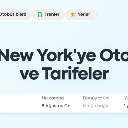
Otobüs bileti
Trenler
Yerler
New York'ye Otob
ve Tarifeler
Ne zaman
Dönüş tarihi
Y