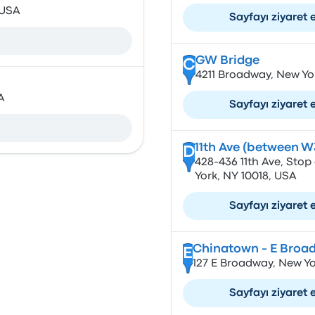
 USA
Sayfayı ziyaret 
GW Bridge
C
4211 Broadway, New Yo
A
Sayfayı ziyaret 
11th Ave (between W
D
428-436 11th Ave, Stop
York, NY 10018, USA
Sayfayı ziyaret 
Chinatown - E Broa
E
127 E Broadway, New Yo
Sayfayı ziyaret 