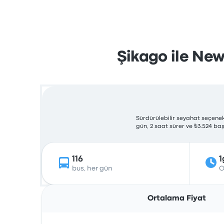
Şikago ile New
Sürdürülebilir seyahat seçenekl
gün, 2 saat sürer ve ₺3.524 baş
116
1
bus, her gün
O
Ortalama Fiyat