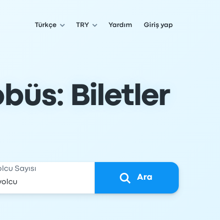
Türkçe
TRY
Yardım
Giriş yap
üs: Biletler
olcu Sayısı
Ara