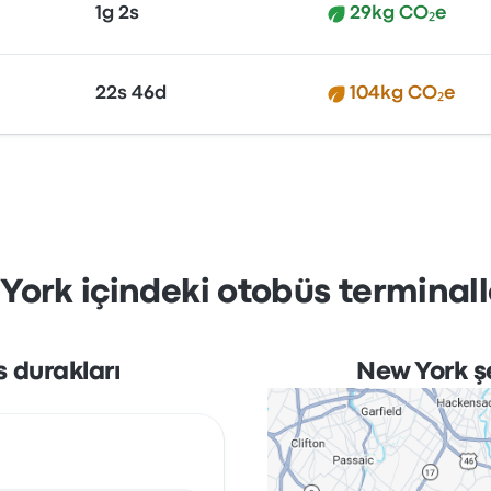
1g 2s
29kg CO₂e
22s 46d
104kg CO₂e
York içindeki otobüs terminalle
 durakları
New York ş