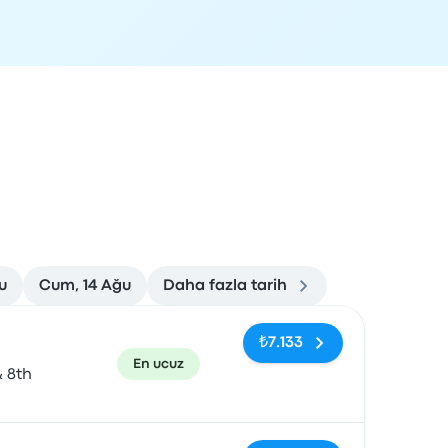
u
Cum, 14 Ağu
Daha fazla tarih
rvasyon bağlantısı
₺7.133
En ucuz
& 8th