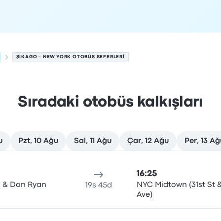
ŞIKAGO - NEW YORK OTOBÜS SEFERLERI
Sıradaki otobüs kalkışları
u
Pzt, 10 Ağu
Sal, 11 Ağu
Çar, 12 Ağu
Per, 13 Ağ
Ağustos tarihinde
n
Seyahat süresi
Varış saati
Varış yeri
Önerilen
Fiyat ve reze
16:25
 & Dan Ryan
NYC Midtown (31st St 
19s 45d
Ave)