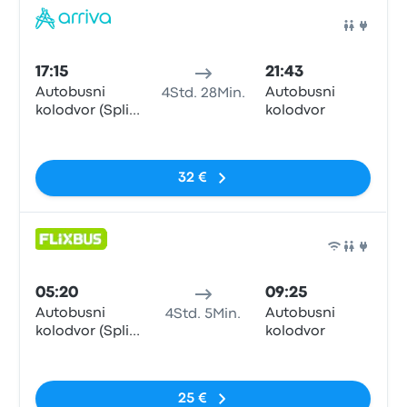
Bus
17:15
21:43
Autobusni
Autobusni
4Std. 28Min.
kolodvor (Split
kolodvor
Central Bus
Keine Tags
Station)
32 €
Bus
05:20
09:25
Autobusni
Autobusni
4Std. 5Min.
kolodvor (Split
kolodvor
Central Bus
Keine Tags
Station)
25 €