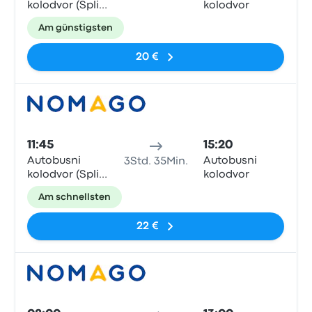
kolodvor (Split
kolodvor
Central Bus
Am günstigsten
Station)
20 €
Bus
11:45
15:20
Autobusni
Autobusni
3Std. 35Min.
kolodvor (Split
kolodvor
Central Bus
Am schnellsten
Station)
22 €
Bus