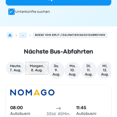
Unterkünfte suchen
...
BUSSE VON SPLIT / DALMATIEN NACH DUBROVNIK
Nächste Bus-Abfahrten
Heute,
Morgen,
So,
Mo,
Di,
Mi,
7. Aug.
8. Aug.
9.
10.
11.
12.
Aug.
Aug.
Aug.
Aug.
Nächste Abfahrten von Split / Dalmatien nach Dubrovni
Betrieben von
Fahrzeugtyp
Abfahrtszeit
Abfahrtsort
Rei
Bus
08:00
11:45
Autobusni
Autobusni
3Std. 45Min.