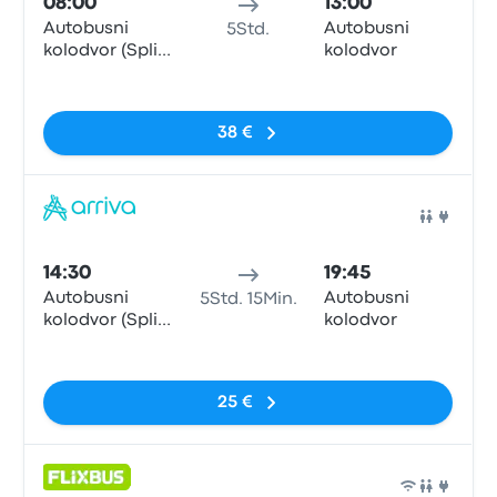
08:00
13:00
Autobusni
Autobusni
5Std.
kolodvor (Split
kolodvor
Central Bus
Keine Tags
Station)
38 €
Bus
14:30
19:45
Autobusni
Autobusni
5Std. 15Min.
kolodvor (Split
kolodvor
Central Bus
Keine Tags
Station)
25 €