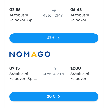
Bus
02:35
06:45
Autobusni
Autobusni
4Std. 10Min.
kolodvor (Split
kolodvor
Central Bus
Keine Tags
Station)
47 €
Bus
09:15
13:00
Autobusni
Autobusni
3Std. 45Min.
kolodvor (Split
kolodvor
Central Bus
Keine Tags
Station)
20 €