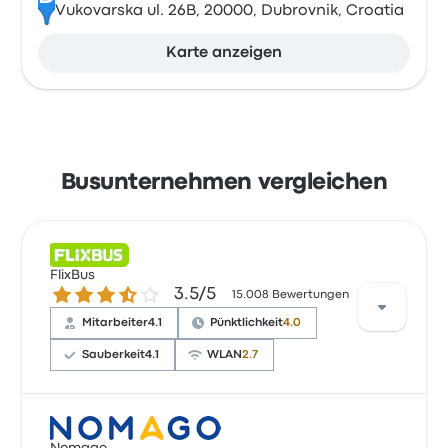
Vukovarska ul. 26B, 20000, Dubrovnik, Croatia
Karte anzeigen
Busunternehmen vergleichen
FlixBus
3.5 von 5 Sternen
3.5/5
15.008 Bewertungen
Mitarbeiter
4.1
Pünktlichkeit
4.0
Sauberkeit
4.1
WLAN
2.7
Basierend auf 15008 Bewertungen wurde das
Unternehmen auf Busbud mit 3.5 Sternen bewertet.