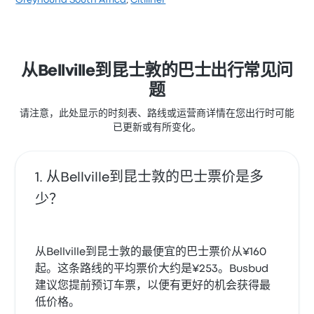
Greyhound South Africa
,
Citiliner
客对 座位 和 出发地点 特别满意，但对 车票资源 经常有
所抱怨。 Chilwans Express 在此路线提供的票价为
¥234 起
从Bellville到昆士敦的巴士出行常见问
题
请注意，此处显示的时刻表、路线或运营商详情在您出行时可能
已更新或有所变化。
从Bellville到昆士敦的巴士票价是多
少？
从Bellville到昆士敦的最便宜的巴士票价从¥160
起。这条路线的平均票价大约是¥253。Busbud
建议您提前预订车票，以便有更好的机会获得最
低价格。