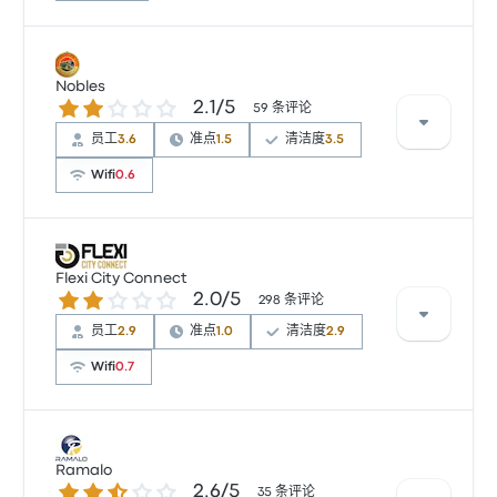
根据 132 条评论，该公司在 Busbud 上被评为 2.9 颗星。
旅客对 车票资源 和 清洁度 特别满意，但对 无线上网 经
Nobles
2.1 / 5 星
2.1/5
常有所抱怨。 Mavumisa Transport 在此路线提供的票
59 条评论
价为 ¥261 起
员工
3.6
准点
1.5
清洁度
3.5
Wifi
0.6
根据 59 条评论，该公司在 Busbud 上被评为 2.1 颗星。
旅客对 车票资源 和 员工 特别满意，但对 无线上网 经常
Flexi City Connect
2.0 / 5 星
2.0/5
有所抱怨。 Nobles 在此路线提供的票价为 ¥203 起
298 条评论
员工
2.9
准点
1.0
清洁度
2.9
Wifi
0.7
根据 298 条评论，该公司在 Busbud 上被评为 2 颗星。
旅客对 车票资源 和 员工 特别满意，但对 无线上网 经常
Ramalo
2.6 / 5 星
2.6/5
有所抱怨。 Flexi City Connect 在此路线提供的票价为
35 条评论