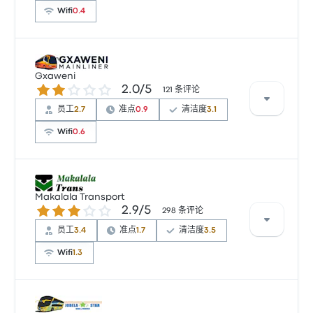
Wifi
0.4
根据 566 条评论，该公司在 Busbud 上被评为 1.6 颗星。
旅客对 车票资源 和 电源插座 特别满意，但对 无线上网
Gxaweni
2.0 / 5 星
2.0/5
经常有所抱怨。 Wez We Coaches 在此路线提供的票价
121 条评论
为 ¥245 起
员工
2.7
准点
0.9
清洁度
3.1
Wifi
0.6
根据 121 条评论，该公司在 Busbud 上被评为 2 颗星。旅
客对 车票资源 和 清洁度 特别满意，但对 无线上网 经常
Makalala Transport
2.9 / 5 星
2.9/5
有所抱怨。 Gxaweni 在此路线提供的票价为 ¥194 起
298 条评论
员工
3.4
准点
1.7
清洁度
3.5
Wifi
1.3
根据 298 条评论，该公司在 Busbud 上被评为 2.9 颗