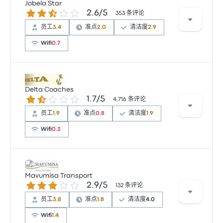
星。旅客对 车票资源 和 清洁度 特别满意，但对 无线上
Jobela Star
2.6 / 5 星
2.6/5
网 经常有所抱怨。 Makalala Transport 在此路线提供
353 条评论
的票价为 ¥245 起
员工
3.4
准点
2.0
清洁度
2.9
Wifi
0.7
根据 353 条评论，该公司在 Busbud 上被评为 2.6 颗
星。旅客对 车票资源 和 员工 特别满意，但对 无线上网
Delta Coaches
1.7 / 5 星
1.7/5
经常有所抱怨。 Jobela Star 在此路线提供的票价为
4,716 条评论
¥212 起
员工
1.9
准点
0.8
清洁度
1.9
Wifi
0.3
根据 12 条评论，Delta Coaches 提供的本行程被评为 2
颗星。旅客对 车票资源 和 电源插座 特别满意，但也有
Mavumisa Transport
2.9 / 5 星
2.9/5
旅客抱怨 无线上网。 Delta Coaches 在此路线提供的票
132 条评论
价为 ¥179 起
员工
3.8
准点
1.8
清洁度
4.0
Wifi
1.4