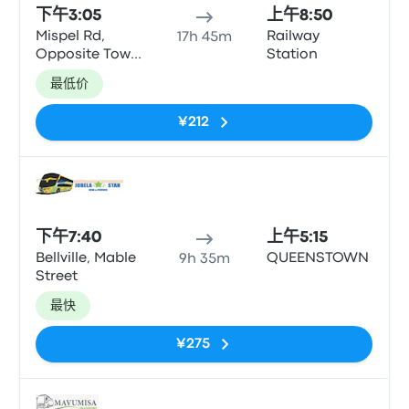
下午3:05
上午8:50
Mispel Rd,
Railway
17h 45m
Opposite Town
Station
Lodge
最低价
¥212
巴士
下午7:40
上午5:15
Bellville, Mable
QUEENSTOWN
9h 35m
Street
最快
¥275