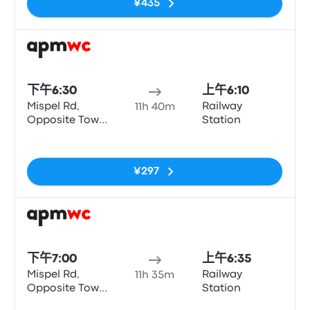
¥435
巴士
下午6:30
上午6:10
Mispel Rd,
Railway
11h 40m
Opposite Town
Station
Lodge
无标签
¥297
巴士
下午7:00
上午6:35
Mispel Rd,
Railway
11h 35m
Opposite Town
Station
Lodge
无标签