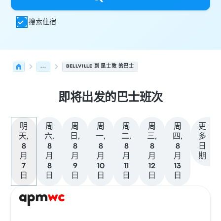
搜索住宿
...
BELLVILLE 到 昆士敦 的巴士
即将出发的巴士班次
明
周
周
周
周
周
周
更
天,
六,
日,
一,
二,
三,
四,
多
8
8
8
8
8
8
8
日
月
月
月
月
月
月
月
期
7
8
9
10
11
12
13
日
日
日
日
日
日
日
从 Bellville 发往 昆士敦 的接下来几班发车，日期为 8月7日
运营方
车辆类型
出发时间
出发地点
行程时长
到达时间
到达
巴士