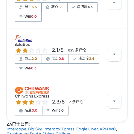
¥196 起
员工
3.5
准点
1.8
清洁度
4.3
Wifi
0.0
根据 35 条评论，该公司在 Busbud 上被评为 2.6 颗星。
旅客对 清洁度 和 车票资源 特别满意，但对 无线上网 经
ilulaBus
2.1 / 5 星
2.1/5
常有所抱怨。 Ramalo 在此路线提供的票价为 ¥216 起
825 条评论
员工
2.0
准点
0.8
清洁度
2.4
Wifi
0.3
根据 17 条评论，ilulaBus 提供的本行程被评为 1.4 颗星。
旅客对 电源插座 和 温度 特别满意，但也有旅客抱怨 出
Chilwans Express
2.3 / 5 星
2.3/5
发地点。 ilulaBus 在此路线提供的票价为 ¥291 起
3 条评论
准点
0.0
Wifi
5.0
ZA巴士公司：
Intercape
,
Big Sky
,
Intercity Xpress
,
Eagle Liner
,
APM WC
,
根据 3 条评论，该公司在 Busbud 上被评为 2.3 颗星。旅