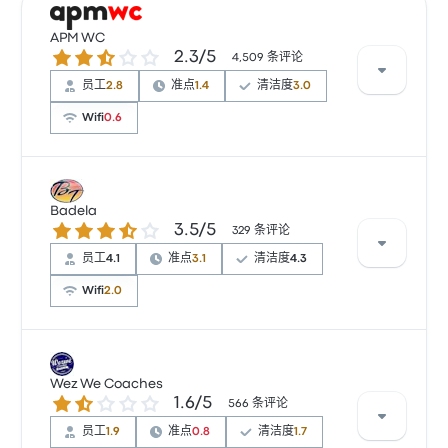
APM WC
2.3 / 5 星
2.3/5
4,509 条评论
员工
2.8
准点
1.4
清洁度
3.0
Wifi
0.6
根据 20 条评论，APM WC 提供的本行程被评为 2.4 颗
星。旅客对 车票资源 和 员工 特别满意，但也有旅客抱
Badela
3.5 / 5 星
3.5/5
怨 无线上网。 APM WC 在此路线提供的票价为 ¥160 起
329 条评论
员工
4.1
准点
3.1
清洁度
4.3
Wifi
2.0
根据 329 条评论，该公司在 Busbud 上被评为 3.5 颗
星。旅客对 车票资源 和 出发地点 特别满意，但对 无线
Wez We Coaches
1.6 / 5 星
1.6/5
上网 经常有所抱怨。 Badela 在此路线提供的票价为
566 条评论
¥300 起
员工
1.9
准点
0.8
清洁度
1.7