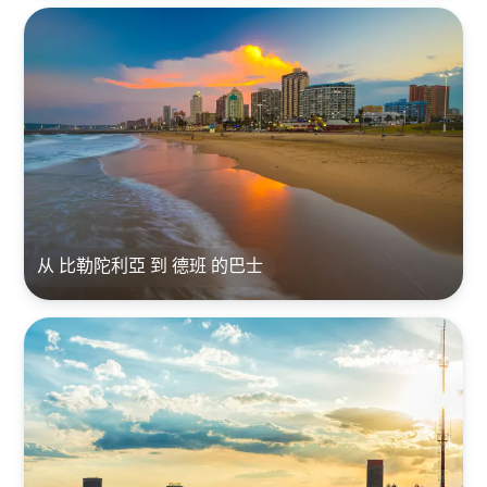
从 比勒陀利亞 到 德班 的巴士