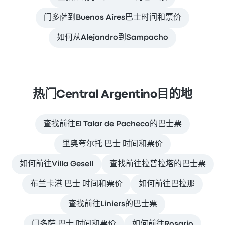
门多萨到Buenos Aires巴士时间和票价
如何从Alejandro到Sampacho
热门Central Argentino目的地
查找前往El Talar de Pacheco的巴士票
里奥夸尔托 巴士 时间和票价
如何前往Villa Gesell
查找前往拉普拉塔的巴士票
布兰卡港 巴士 时间和票价
如何前往巴拉那
查找前往Liniers的巴士票
门多萨 巴士 时间和票价
如何前往Rosario