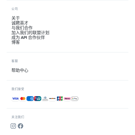
公司
关于
诚聘英才
与我们合作
加入我们的联盟计划
成为 API 合作伙伴
博客
客服
帮助中心
我们接受
接受的付款方式
关注我们