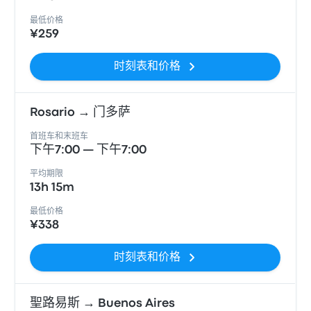
最低价格
¥259
时刻表和价格
Rosario → 门多萨
首班车和末班车
下午7:00 — 下午7:00
平均期限
13h 15m
最低价格
¥338
时刻表和价格
聖路易斯 → Buenos Aires