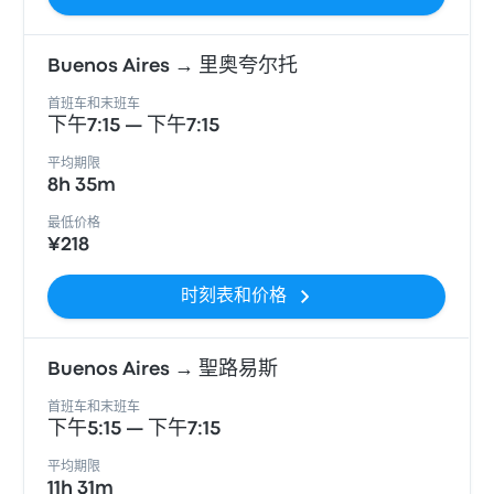
Buenos Aires → 里奥夸尔托
首班车和末班车
下午7:15 — 下午7:15
平均期限
8h 35m
最低价格
¥218
时刻表和价格
Buenos Aires → 聖路易斯
首班车和末班车
下午5:15 — 下午7:15
平均期限
11h 31m