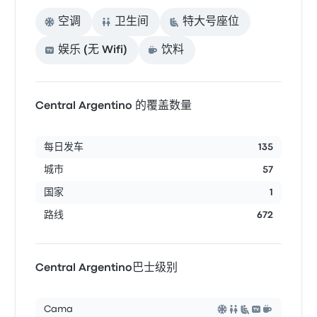
空调
卫生间
特大号座位
娱乐 (无 Wifi)
饮料
Central Argentino 的覆盖数量
每日发车
135
城市
57
国家
1
路线
672
Central Argentino巴士级别
Cama