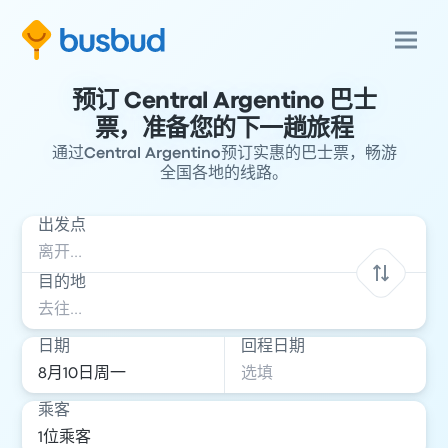
预订 Central Argentino 巴士
票，准备您的下一趟旅程
通过Central Argentino预订实惠的巴士票，畅游
全国各地的线路。
出发点
目的地
日期
回程日期
乘客