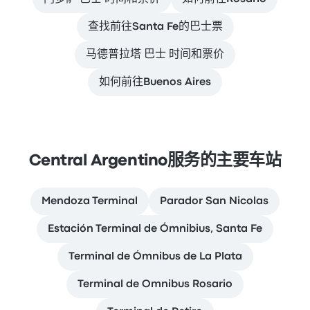
查找前往Santa Fe的巴士票
马德普拉塔 巴士 时间和票价
如何前往Buenos Aires
Central Argentino服务的主要车站
Mendoza Terminal
Parador San Nicolas
Estación Terminal de Ómnibius, Santa Fe
Terminal de Ómnibus de La Plata
Terminal de Omnibus Rosario