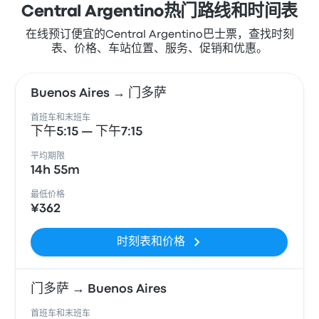
Central Argentino热门路线和时间表
在线预订便宜的Central Argentino巴士票，查找时刻
表、价格、车站位置、服务、促销和优惠。
Buenos Aires → 门多萨
首班车和末班车
下午5:15 — 下午7:15
平均期限
14h 55m
最低价格
¥362
时刻表和价格
门多萨 → Buenos Aires
首班车和末班车