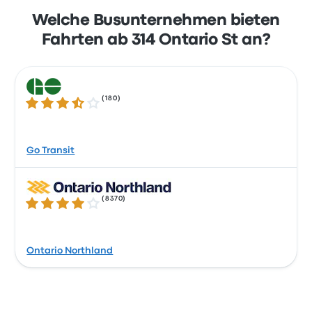
Welche Busunternehmen bieten
Fahrten ab 314 Ontario St an?
(
180
)
3.3 von 5 Sternen
Go Transit
(
8370
)
4.2 von 5 Sternen
Ontario Northland