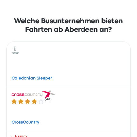
Welche Busunternehmen bieten
Fahrten ab Aberdeen an?
Caledonian Sleeper
(
48
)
4.2 von 5 Sternen
CrossCountry