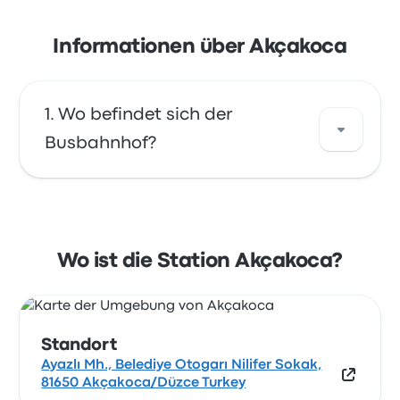
Informationen über Akçakoca
Wo befindet sich der
Busbahnhof?
Die Adresse von Akçakoca ist Ayazlı Mh.,
Belediye Otogarı Nilifer Sokak, 81650
Akçakoca/Düzce Turkey. Sehen Sie sich den
Wo ist die Station Akçakoca?
Standort dieser Bushaltestelle in Akçakoca
auf einer Karte an.
Standort
Ayazlı Mh., Belediye Otogarı Nilifer Sokak,
81650 Akçakoca/Düzce Turkey