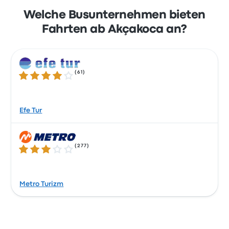
Welche Busunternehmen bieten
Fahrten ab Akçakoca an?
(
61
)
3.9 von 5 Sternen
Efe Tur
(
277
)
2.8 von 5 Sternen
Metro Turizm