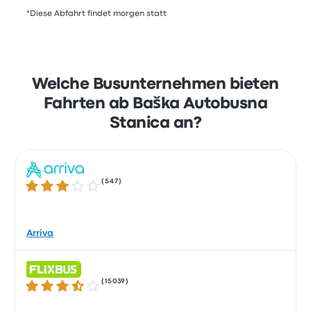
*Diese Abfahrt findet morgen statt
Welche Busunternehmen bieten
Fahrten ab Baška Autobusna
Stanica an?
(
547
)
3.2 von 5 Sternen
Arriva
(
15039
)
3.5 von 5 Sternen