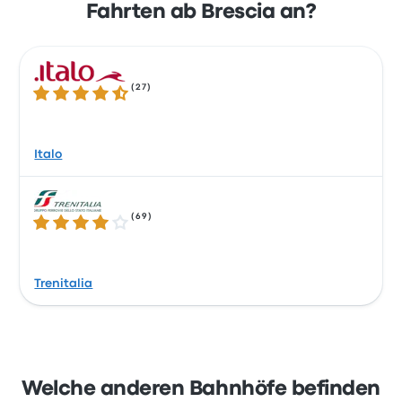
Fahrten ab Brescia an?
(
27
)
4.5 von 5 Sternen
Italo
(
69
)
3.9 von 5 Sternen
Trenitalia
Welche anderen Bahnhöfe befinden