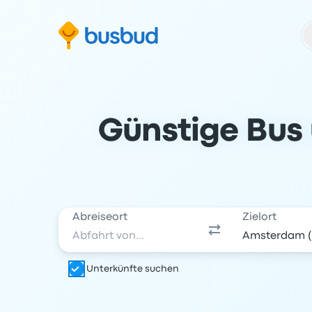
m Suchformular springen
Zur Fußzeile springen
Zum Inhalt springen
Günstige Bus
Abreiseort
Zielort
Unterkünfte suchen