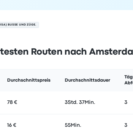
SA) BUSSE UND ZÜGE.
btesten Routen nach Amsterd
Täg
Durchschnittspreis
Durchschnittsdauer
Abf
78 €
3Std. 37Min.
3
16 €
55Min.
3