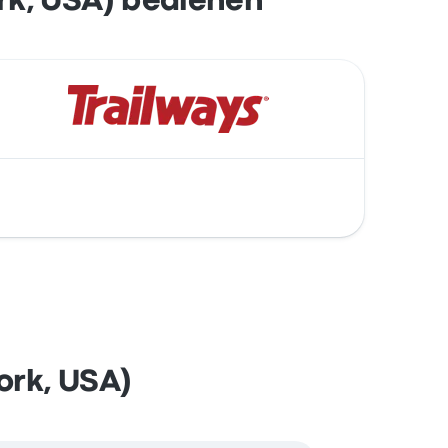
k, USA) bedienen
rk, USA)