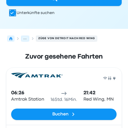
Unterkünfte suchen
...
ZÜGE VON DETROIT NACH RED WING
Zuvor gesehene Fahrten
Nächste Abfahrten von Detroit nach Red Wing am 6. Au
Betrieben von
Fahrzeugtyp
Abfahrtszeit
Abfahrtsort
Rei
Zug
06:26
21:42
Amtrak Station
Red Wing, MN
16Std. 16Min.
Buchen