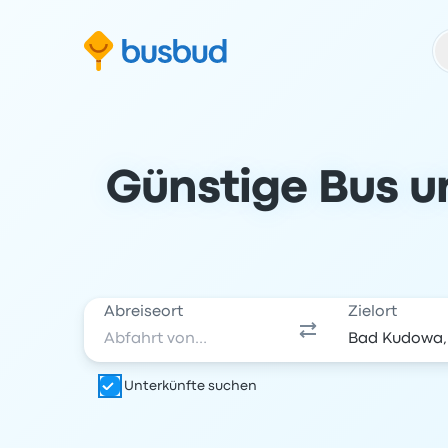
m Suchformular springen
Zur Fußzeile springen
Zum Inhalt springen
Günstige Bus u
Abreiseort
Zielort
Unterkünfte suchen