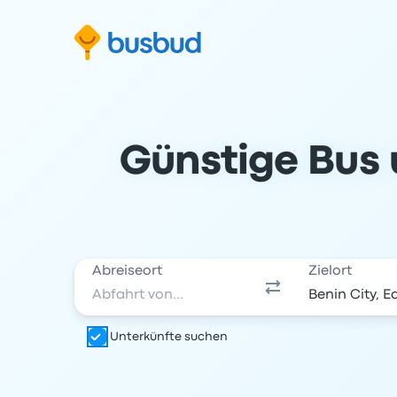
m Suchformular springen
Zur Fußzeile springen
Zum Inhalt springen
Günstige Bus 
Abreiseort
Zielort
Unterkünfte suchen