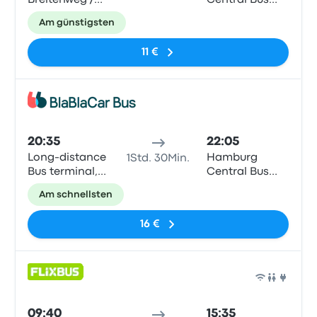
Breitenweg /
Central Bus
Hbf
Station (ZOB)
Am günstigsten
11 €
Bus
20:35
22:05
Long-distance
Hamburg
1Std. 30Min.
Bus terminal,
Central Bus
Rode-Parks-
Station (ZOB)
Am schnellsten
Ring
16 €
Bus
09:40
15:35