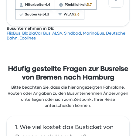
Ticketzugang und die Temperatur, beschwerten
Mitarbeiter
4.4
Pünktlichkeit
3.7
sich aber oft über WLAN. Ticketpreise von FlixBus für
diese Reise beginnen bei 10 €
Sauberkeit
4.3
WLAN
2.6
Busunternehmen in DE:
FlixBus
,
BlaBlaCar Bus
,
ALSA
,
Sindbad
,
MarinoBus
,
Deutsche
Basierend auf 12487 Bewertungen wurde das
Bahn
,
Ecolines
Unternehmen auf Busbud mit 3.7 Sternen bewertet.
Reisende waren besonders zufrieden mit der
Ticketzugang und Personal, beschwerten sich aber
oft über WLAN. Ticketpreise von BlaBlaCar Bus für
diese Reise beginnen bei 7 €
Häufig gestellte Fragen zur Busreise
BlaBlaBus Bremen Hamburg aktuelle
von Bremen nach Hamburg
Kundenrezensionen
Bitte beachten Sie, dass die hier angezeigten Fahrpläne,
Sauberer und gut klimatisierter Bus, entspannter
Routen oder Angaben zu den Busunternehmen Änderungen
fröhlicher Fahrer. Sehr empfehlenswert
5.0 von 5 Sternen
unterliegen oder sich zum Zeitpunkt Ihrer Reise
Jens B.
unterscheiden können.
23. Juli 2019
Wie viel kostet das Busticket von
Ich bin in Hamburg ein stunde später gewesen, weil
in Autobahn Unfall war