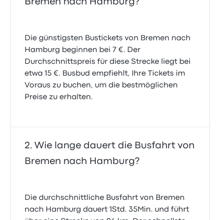
Bremen nach Hamburg?
5.0 von 5 Sternen
Hamidreza H.
31. Juli 2021
Die günstigsten Bustickets von Bremen nach
Hamburg beginnen bei 7 €. Der
soweit gut, merkwürdig sind die osteuropäischen
Durchschnittspreis für diese Strecke liegt bei
busfahrer
etwa 15 €. Busbud empfiehlt, Ihre Tickets im
4.0 von 5 Sternen
Birgit S.
Voraus zu buchen, um die bestmöglichen
7. Dezember 2019
Preise zu erhalten.
Wie lange dauert die Busfahrt von
Bremen nach Hamburg?
Die durchschnittliche Busfahrt von Bremen
nach Hamburg dauert 1Std. 35Min. und führt