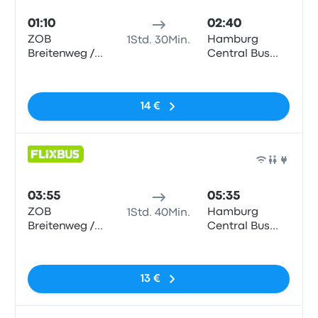
01:10
02:40
ZOB
Hamburg
1Std. 30Min.
Breitenweg /
Central Bus
Hbf
Station (ZOB)
Keine Tags
14 €
Bus
03:55
05:35
ZOB
Hamburg
1Std. 40Min.
Breitenweg /
Central Bus
Hbf
Station (ZOB)
Keine Tags
13 €