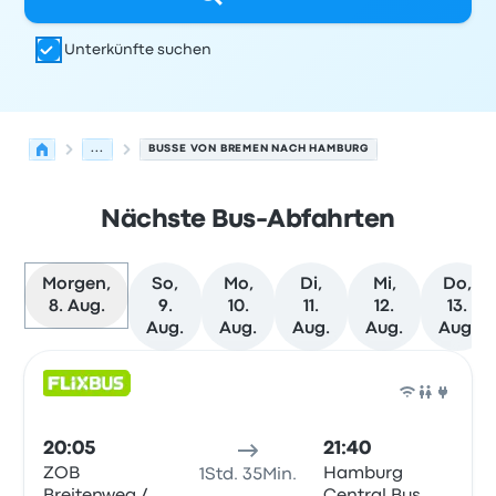
Unterkünfte suchen
...
BUSSE VON BREMEN NACH HAMBURG
Nächste Bus-Abfahrten
Morgen,
So,
Mo,
Di,
Mi,
Do,
8. Aug.
9.
10.
11.
12.
13.
Aug.
Aug.
Aug.
Aug.
Aug.
Nächste Abfahrten von Bremen nach Hamburg am 8. A
Betrieben von
Fahrzeugtyp
Abfahrtszeit
Abfahrtsort
Rei
Bus
20:05
21:40
ZOB
Hamburg
1Std. 35Min.