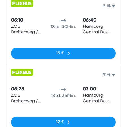
Bus
05:10
06:40
ZOB
Hamburg
1Std. 30Min.
Breitenweg /
Central Bus
Hbf
Station (ZOB)
Keine Tags
13 €
Bus
05:25
07:00
ZOB
Hamburg
1Std. 35Min.
Breitenweg /
Central Bus
Hbf
Station (ZOB)
Keine Tags
12 €