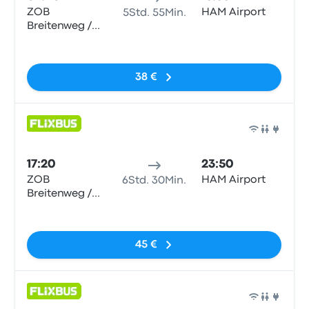
ZOB
HAM Airport
5Std. 55Min.
Breitenweg /
Hbf
Keine Tags
38 €
Bus
17:20
23:50
ZOB
HAM Airport
6Std. 30Min.
Breitenweg /
Hbf
Keine Tags
45 €
Bus