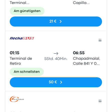
Terminal
Capilla
(Buenos Aires -
(Buenos Aires -
Am günstigsten
ARG)
ARG)
21 €
Bus
01:15
06:55
Terminal de
Chapadmalal,
5Std. 40Min.
Retiro
Calle 841 Y 0
(Capilla), Rp
Am schnellsten
N°11
50 €
Bus