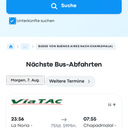
Suche
Unterkünfte suchen
...
BUSSE VON BUENOS AIRES NACH CHAPADMALAL
Nächste Bus-Abfahrten
Morgen, 7. Aug.
Weitere Termine
Nächste Abfahrten von Buenos Aires nach Chapadmalal
Betrieben von
Fahrzeugtyp
Abfahrtszeit
Abfahrtsort
Rei
Bus
23:56
07:55
La Noria -
Chapadmalal -
7Std. 59Min.