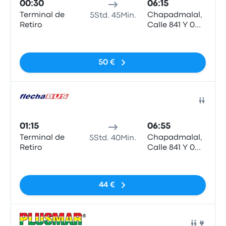
00:30
06:15
Terminal de
Chapadmalal,
5Std. 45Min.
Retiro
Calle 841 Y 0
(Capilla), Rp
Keine Tags
N°11
50 €
Bus
01:15
06:55
Terminal de
Chapadmalal,
5Std. 40Min.
Retiro
Calle 841 Y 0
(Capilla), Rp
Keine Tags
N°11
44 €