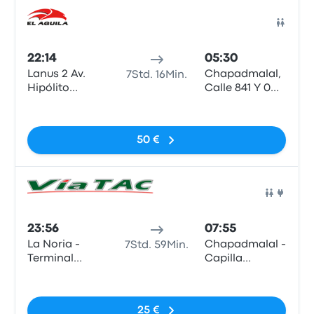
Bus
22:14
05:30
Lanus 2 Av.
Chapadmalal,
7Std. 16Min.
Hipólito
Calle 841 Y 0
Yrigoyen 4613
(Capilla), Rp
Keine Tags
N°11
50 €
Bus
23:56
07:55
La Noria -
Chapadmalal -
7Std. 59Min.
Terminal
Capilla
(Buenos Aires -
(Buenos Aires -
Keine Tags
ARG)
ARG)
25 €