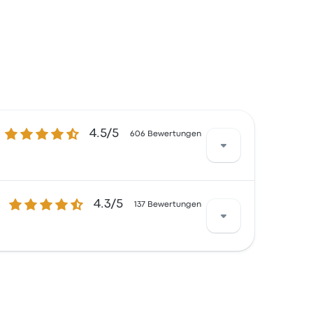
4.5 von 5 Sternen
4.5/5
606 Bewertungen
4.3 von 5 Sternen
4.3/5
 waren besonders zufrieden mit Personal
137 Bewertungen
n bei 61 €
 waren besonders zufrieden mit der
e beginnen bei 52 €