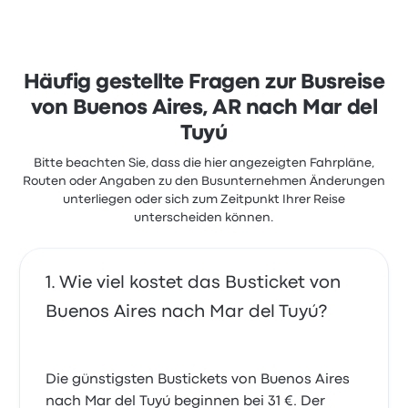
Unternehmen auf Busbud mit 3.8 Sternen bewertet.
Reisende waren besonders zufrieden mit der
Ticketzugang und die Sitze, beschwerten sich aber
oft über WLAN. Ticketpreise von Jetmar | Marilao für
diese Reise beginnen bei 33 €
Häufig gestellte Fragen zur Busreise
von Buenos Aires, AR nach Mar del
Tuyú
Bitte beachten Sie, dass die hier angezeigten Fahrpläne,
Routen oder Angaben zu den Busunternehmen Änderungen
unterliegen oder sich zum Zeitpunkt Ihrer Reise
unterscheiden können.
Wie viel kostet das Busticket von
Buenos Aires nach Mar del Tuyú?
Die günstigsten Bustickets von Buenos Aires
nach Mar del Tuyú beginnen bei 31 €. Der