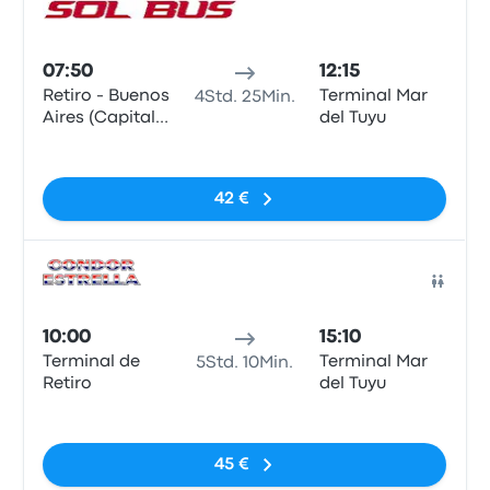
Bus
07:50
12:15
Retiro - Buenos
Terminal Mar
4Std. 25Min.
Aires (Capital
del Tuyu
Federal)
Keine Tags
42 €
Bus
10:00
15:10
Terminal de
Terminal Mar
5Std. 10Min.
Retiro
del Tuyu
Keine Tags
45 €