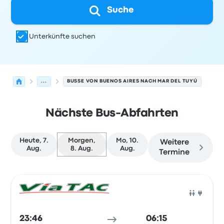
Suche
Unterkünfte suchen
...
BUSSE VON BUENOS AIRES NACH MAR DEL TUYÚ
Nächste Bus-Abfahrten
Heute, 7.
Morgen,
Mo, 10.
Weitere
Aug.
8. Aug.
Aug.
Termine
Nächste Abfahrten von Buenos Aires nach Mar del Tuyú
Betrieben von
Fahrzeugtyp
Abfahrtszeit
Abfahrtsort
Rei
Bus
23:46
06:15