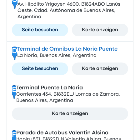
C
Av. Hipólito Yrigoyen 4600, B1824ABO Lanús
Oeste, Cdad. Autónoma de Buenos Aires,
Argentina
Seite besuchen
Karte anzeigen
Terminal de Omnibus La Noria Puente
D
La Noria, Buenos Aires, Argentina
Seite besuchen
Karte anzeigen
Terminal Puente La Noria
E
Corrientes 434, B1832ELJ Lomas de Zamora,
Buenos Aires, Argentina
Karte anzeigen
Parada de Autobus Valentin Alsina
F
Itapiru 831, B1822DIN Valentín Alsina, Buenos