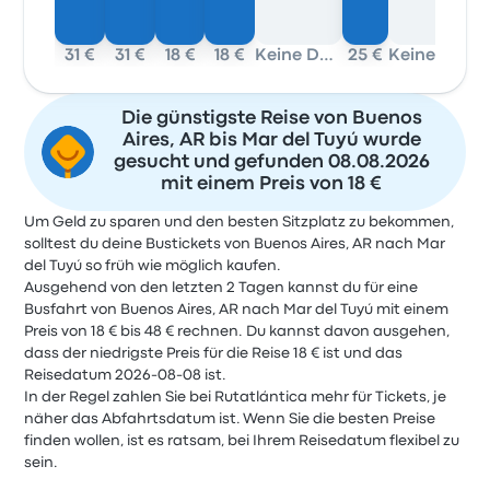
31 €
31 €
18 €
18 €
Keine Daten
25 €
Keine Daten
2
Die günstigste Reise von Buenos
Aires, AR bis Mar del Tuyú wurde
gesucht und gefunden 08.08.2026
mit einem Preis von 18 €
Um Geld zu sparen und den besten Sitzplatz zu bekommen,
solltest du deine Bustickets von Buenos Aires, AR nach Mar
del Tuyú so früh wie möglich kaufen.
Ausgehend von den letzten 2 Tagen kannst du für eine
Busfahrt von Buenos Aires, AR nach Mar del Tuyú mit einem
Preis von 18 € bis 48 € rechnen. Du kannst davon ausgehen,
dass der niedrigste Preis für die Reise 18 € ist und das
Reisedatum 2026-08-08 ist.
In der Regel zahlen Sie bei Rutatlántica mehr für Tickets, je
näher das Abfahrtsdatum ist. Wenn Sie die besten Preise
finden wollen, ist es ratsam, bei Ihrem Reisedatum flexibel zu
sein.