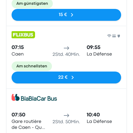
Am günstigsten
15 €
Bus
07:15
09:55
Caen
La Défense
2Std. 40Min.
Am schnellsten
22 €
Bus
07:50
10:40
Gare routière
La Défense
2Std. 50Min.
de Caen - Quai