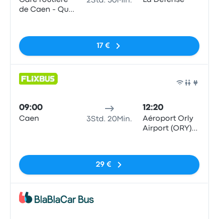
Gare routière
La Défense
2Std. 50Min.
de Caen - Quai
K
Keine Tags
17 €
Bus
09:00
12:20
Caen
Aéroport Orly
3Std. 20Min.
Airport (ORY)
Terminals 1-3
Keine Tags
29 €
Bus