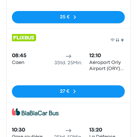
K
Keine Tags
25 €
Bus
08:45
12:10
Caen
Aéroport Orly
3Std. 25Min.
Airport (ORY)
Terminals 1-3
Keine Tags
27 €
Bus
10:30
13:20