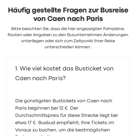
beschwerten sich jedoch über Folgendes: die
Steckdosen. Ticketpreise von BlaBlaCar Bus für diese
Häufig gestellte Fragen zur Busreise
Reise beginnen bei 12 €
von Caen nach Paris
Bitte beachten Sie, dass die hier angezeigten Fahrpläne,
Routen oder Angaben zu den Busunternehmen Änderungen
unterliegen oder sich zum Zeitpunkt Ihrer Reise
unterscheiden können.
Wie viel kostet das Busticket von
Caen nach Paris?
Die günstigsten Bustickets von Caen nach
Paris beginnen bei 12 €. Der
Durchschnittspreis für diese Strecke liegt bei
etwa 17 €. Busbud empfiehlt, Ihre Tickets im
Voraus zu buchen, um die bestmöglichen