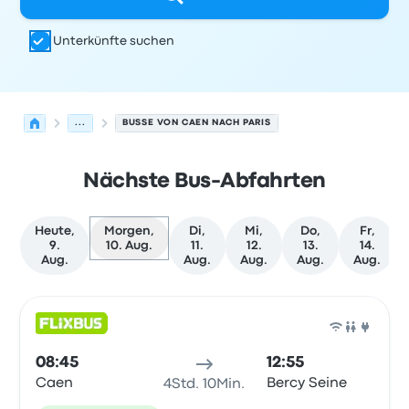
Unterkünfte suchen
...
BUSSE VON CAEN NACH PARIS
Nächste Bus-Abfahrten
Heute,
Morgen,
Di,
Mi,
Do,
Fr,
9.
10. Aug.
11.
12.
13.
14.
Aug.
Aug.
Aug.
Aug.
Aug.
Nächste Abfahrten von Caen nach Paris am 10. August
Betrieben von
Fahrzeugtyp
Abfahrtszeit
Abfahrtsort
Rei
Bus
08:45
12:55
Caen
Bercy Seine
4Std. 10Min.