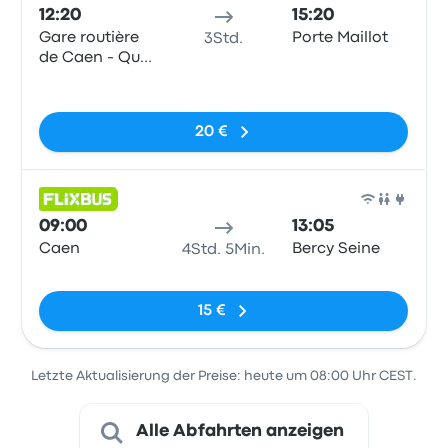
12:20
15:20
Gare routière
Porte Maillot
3Std.
de Caen - Quai
K
Keine Tags
20 €
Bus
09:00
13:05
Caen
Bercy Seine
4Std. 5Min.
Keine Tags
15 €
Letzte Aktualisierung der Preise: heute um 08:00 Uhr CEST.
Alle Abfahrten anzeigen