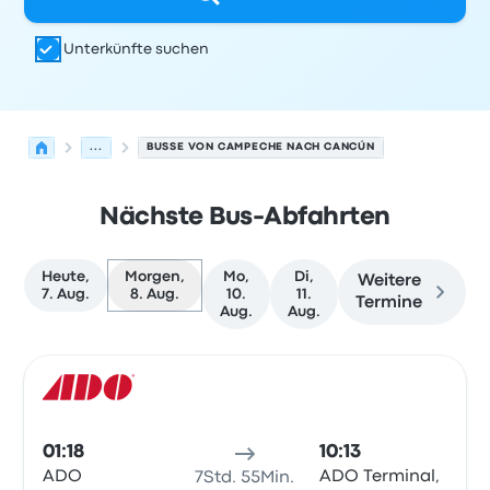
Unterkünfte suchen
...
BUSSE VON CAMPECHE NACH CANCÚN
Nächste Bus-Abfahrten
Heute,
Morgen,
Mo,
Di,
Weitere
7. Aug.
8. Aug.
10.
11.
Termine
Aug.
Aug.
Nächste Abfahrten von Campeche nach Cancún am 8. 
Betrieben von
Fahrzeugtyp
Abfahrtszeit
Abfahrtsort
Rei
Bus
01:18
10:13
ADO
ADO Terminal,
7Std. 55Min.