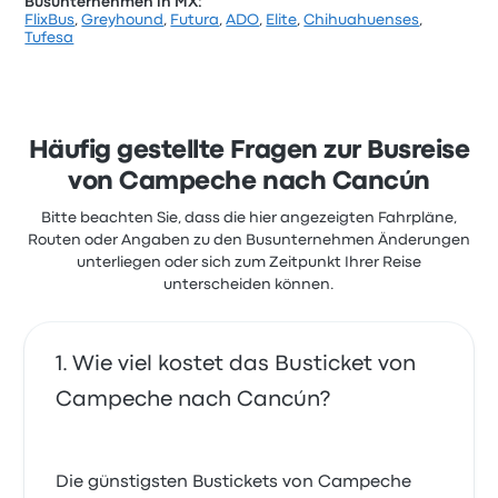
Busunternehmen in MX:
FlixBus
,
Greyhound
,
Futura
,
ADO
,
Elite
,
Chihuahuenses
,
Basierend auf 1328 Bewertungen wurde das
Tufesa
Unternehmen auf Busbud mit 3.6 Sternen bewertet.
Reisende waren besonders zufrieden mit der
Abfahrtsort und der Ticketzugang, beschwerten
sich aber oft über WLAN. Ticketpreise von OCC für
diese Reise beginnen bei 69 €
Häufig gestellte Fragen zur Busreise
OCC Campeche Cancún aktuelle
von Campeche nach Cancún
Kundenrezensionen
Bitte beachten Sie, dass die hier angezeigten Fahrpläne,
Buchung gut geklappt, blöder weise kam mein Bus
Routen oder Angaben zu den Busunternehmen Änderungen
zuspät
2.0 von 5 Sternen
unterliegen oder sich zum Zeitpunkt Ihrer Reise
Rebecca Rita F.
unterscheiden können.
24. März 2019
Wie viel kostet das Busticket von
Campeche nach Cancún?
Die günstigsten Bustickets von Campeche