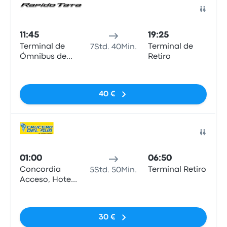
Bus
11:45
19:25
Terminal de
Terminal de
7Std. 40Min.
Ómnibus de
Retiro
Concordia
Keine Tags
40 €
Bus
01:00
06:50
Concordia
Terminal Retiro
5Std. 50Min.
Acceso, Hotela
KM 248
Keine Tags
30 €