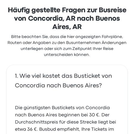
sich aber oft über WLAN. Ticketpreise von Expreso
Singer für diese Reise beginnen bei 29 €
Häufig gestellte Fragen zur Busreise
von Concordia, AR nach Buenos
Aires, AR
Bitte beachten Sie, dass die hier angezeigten Fahrpläne,
Routen oder Angaben zu den Busunternehmen Änderungen
unterliegen oder sich zum Zeitpunkt Ihrer Reise
unterscheiden können.
Wie viel kostet das Busticket von
Concordia nach Buenos Aires?
Die günstigsten Bustickets von Concordia
nach Buenos Aires beginnen bei 30 €. Der
Durchschnittspreis für diese Strecke liegt bei
etwa 36 €. Busbud empfiehlt, Ihre Tickets im