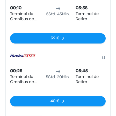
00:10
05:55
Terminal de
Terminal de
5Std. 45Min.
Ómnibus de
Retiro
Concordia
Keine Tags
32 €
Bus
00:25
05:45
Terminal de
Terminal de
5Std. 20Min.
Ómnibus de
Retiro
Concordia
Keine Tags
40 €