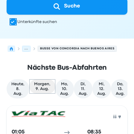
Suche
Unterkünfte suchen
...
BUSSE VON CONCORDIA NACH BUENOS AIRES
Nächste Bus-Abfahrten
Heute,
Morgen,
Mo,
Di,
Mi,
Do,
8.
9. Aug.
10.
11.
12.
13.
Aug.
Aug.
Aug.
Aug.
Aug.
Nächste Abfahrten von Concordia nach Buenos Aires a
Betrieben von
Fahrzeugtyp
Abfahrtszeit
Abfahrtsort
Rei
Bus
01:05
08:35