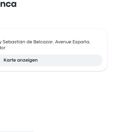
enca
 y Sebastián de Belcazar, Avenue España,
dor
Karte anzeigen