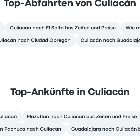
Top-Abfahrten von Culiacán
Culiacán nach El Salto bus Zeiten und Preise
Wie m
Culiacán nach Ciudad Obregón
Culiacán nach Guadalaja
Top-Ankünfte in Culiacán
uliacán
Mazatlán nach Culiacán bus Zeiten und Preise
on Pachuca nach Culiacán
Guadalajara nach Culiacán b