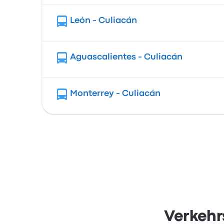
León - Culiacán
Aguascalientes - Culiacán
Monterrey - Culiacán
Verkehr