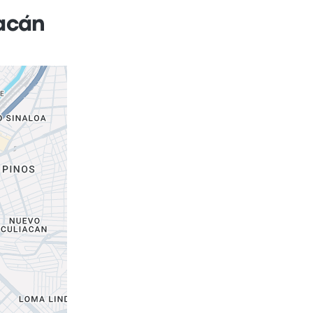
iacán