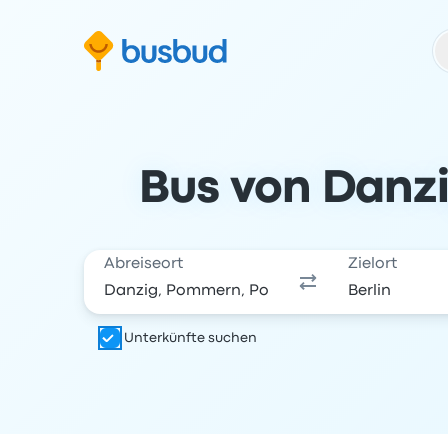
m Suchformular springen
Zur Fußzeile springen
Zum Inhalt springen
Bus von Danzi
Abreiseort
Zielort
Unterkünfte suchen