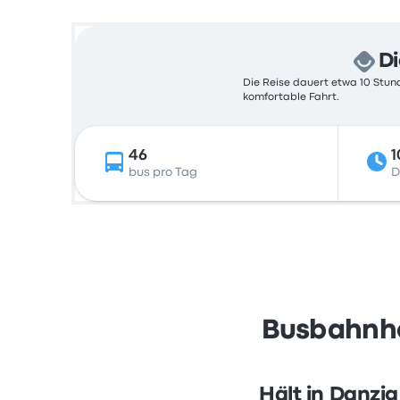
Di
Die Reise dauert etwa 10 Stund
komfortable Fahrt.
46
1
bus pro Tag
D
Busbahnhöf
Hält in Danzig