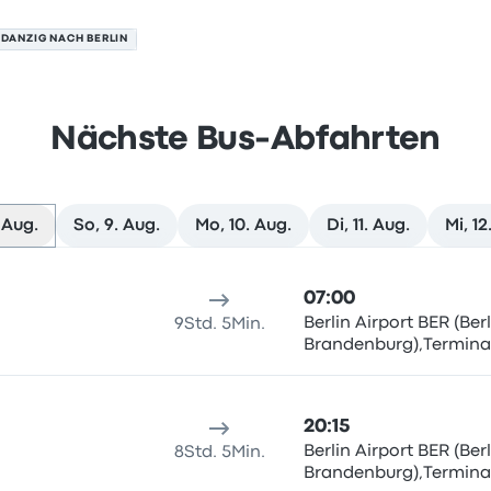
 DANZIG NACH BERLIN
Nächste Bus-Abfahrten
 Aug.
So, 9. Aug.
Mo, 10. Aug.
Di, 11. Aug.
Mi, 12
. August
sort
Reisedauer
Ankunftszeit
Ankunftsort
Empfohlen
Preis 
07:00
Berlin Airport BER (Berl
9Std. 5Min.
Brandenburg),Terminal
20:15
Berlin Airport BER (Berl
8Std. 5Min.
Brandenburg),Terminal