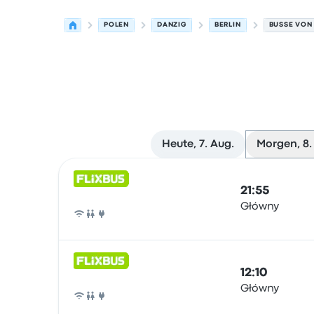
POLEN
DANZIG
BERLIN
BUSSE VON
Heute, 7. Aug.
Morgen, 8.
Nächste Abfahrten von Danzig nach Berlin am 8
Betrieben von
Fahrzeugtyp
Abfahrtszeit
Abfahrt
21:55
Główny
Bus
12:10
Główny
Bus