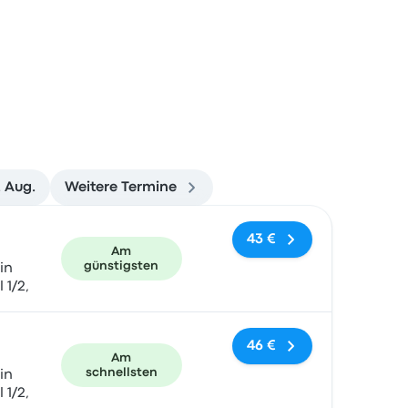
. Aug.
Weitere Termine
und Buchungslink
43 €
Am
günstigsten
in
 1/2,
46 €
Am
schnellsten
in
 1/2,