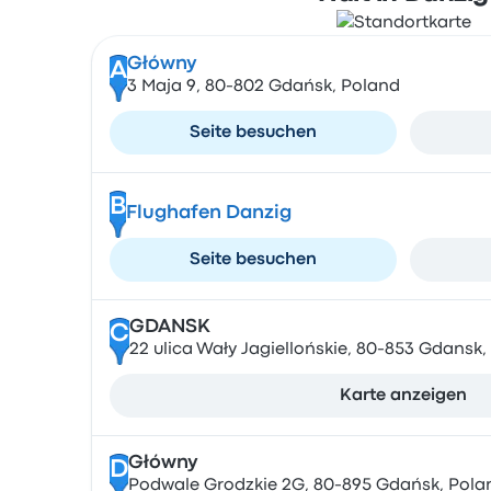
Główny
A
3 Maja 9, 80-802 Gdańsk, Poland
Seite besuchen
B
Flughafen Danzig
Seite besuchen
GDANSK
C
22 ulica Wały Jagiellońskie, 80-853 Gdansk,
Karte anzeigen
Główny
D
Podwale Grodzkie 2G, 80-895 Gdańsk, Pola