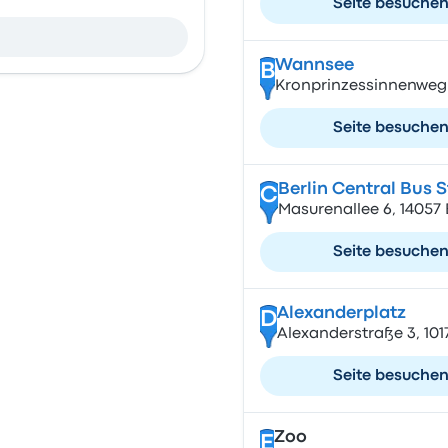
Seite besuche
Wannsee
B
Kronprinzessinnenweg 
Seite besuche
Berlin Central Bus 
C
Masurenallee 6, 14057
Seite besuche
Alexanderplatz
D
Alexanderstraße 3, 101
Seite besuche
Zoo
E