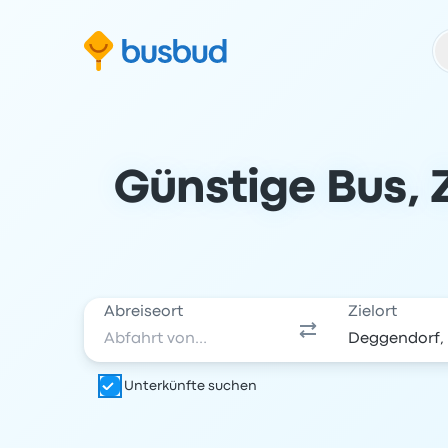
m Suchformular springen
Zur Fußzeile springen
Zum Inhalt springen
Günstige Bus, 
Abreiseort
Zielort
Unterkünfte suchen