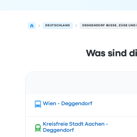
DEUTSCHLAND
DEGGENDORF BUSSE, ZÜGE UND 
Was sind d
Route
Wien - Deggendorf
Kreisfreie Stadt Aachen -
Deggendorf