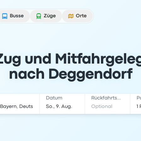
Busse
Züge
Orte
Zug und Mitfahrgele
nach Deggendorf
Datum
Rückfahrtsdatum
P