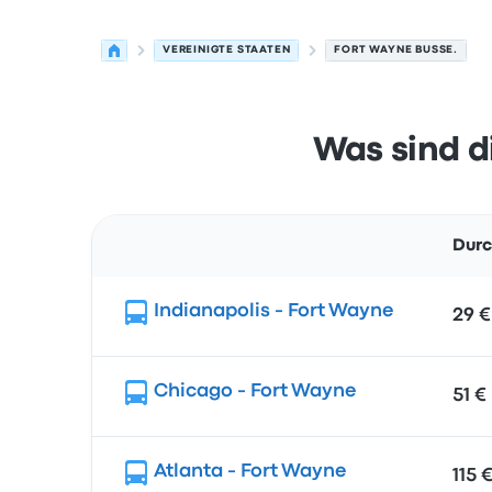
VEREINIGTE STAATEN
FORT WAYNE BUSSE.
Was sind d
Durc
Route
Indianapolis - Fort Wayne
29 €
Chicago - Fort Wayne
51 €
Atlanta - Fort Wayne
115 