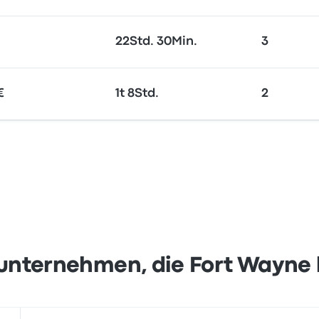
22Std. 30Min.
3
€
1t 8Std.
2
unternehmen, die Fort Wayne