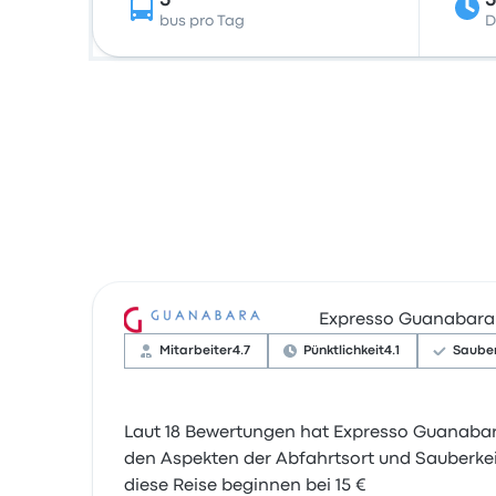
5
5
bus pro Tag
D
Expresso Guanabara
Mitarbeiter
4.7
Pünktlichkeit
4.1
Sauber
Laut 18 Bewertungen hat Expresso Guanabara
den Aspekten der Abfahrtsort und Sauberkei
diese Reise beginnen bei 15 €