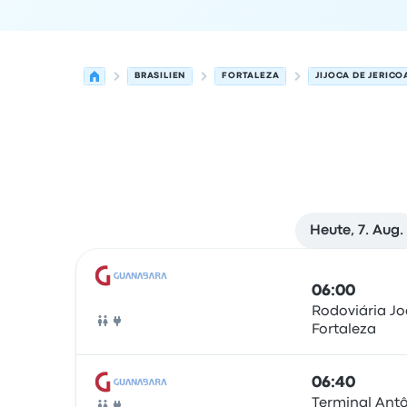
BRASILIEN
FORTALEZA
JIJOCA DE JERIC
Heute, 7. Aug.
Nächste Abfahrten von Fortaleza nach Jijoca d
Betrieben von
Fahrzeugtyp
Abfahrtszeit
Abfahrt
06:00
Rodoviária J
Fortaleza
Bus
06:40
Terminal Antô