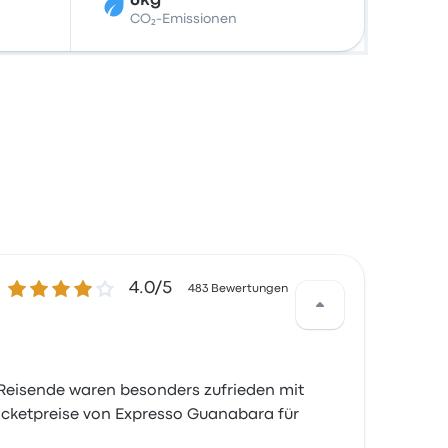
6kg
CO₂-Emissionen
4.0 von 5 Sternen
4.0/5
483 Bewertungen
 Reisende waren besonders zufrieden mit
icketpreise von Expresso Guanabara für