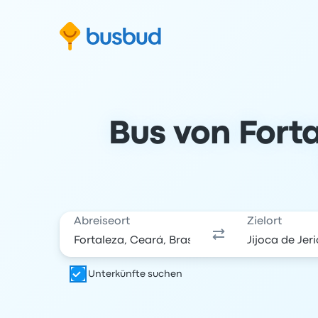
m Suchformular springen
Zur Fußzeile springen
Zum Inhalt springen
Bus von Forta
Abreiseort
Zielort
Unterkünfte suchen