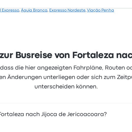
l Expresso
,
Águia Branca
,
Expresso Nordeste
,
Viação Penha
zur Busreise von Fortaleza na
, dass die hier angezeigten Fahrpläne, Routen 
 Änderungen unterliegen oder sich zum Zeitpu
unterscheiden können.
 Fortaleza nach Jijoca de Jericoacoara?