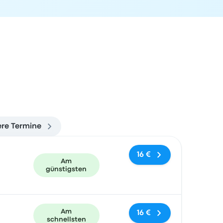
ere Termine
und Buchungslink
16 €
Am
günstigsten
Am
16 €
schnellsten