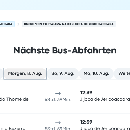
OACOARA
BUSSE VON FORTALEZA NACH JIJOCA DE JERICOACOARA
Nächste Bus-Abfahrten
Morgen, 8. Aug.
So, 9. Aug.
Mo, 10. Aug.
Weit
e Jericoacoara am 8. August
sort
Reisedauer
Ankunftszeit
Ankunftsort
Empfohlen
Preis 
12:39
oão Thomé de
Jijoca de Jericoacoara
6Std. 39Min.
12:39
nio Bezerra
Jijoca de Jericoacoara
5Std. 59Min.