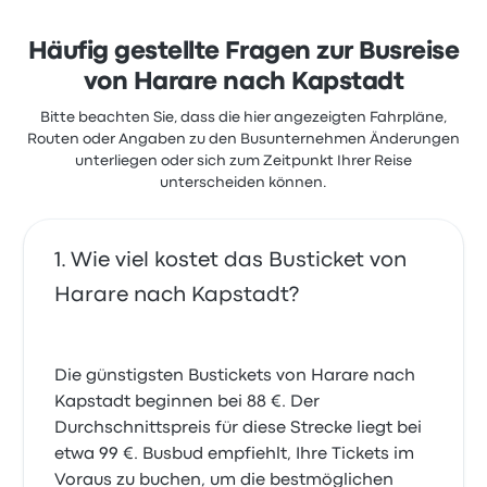
und Pünktlichkeit, beschwerten sich aber oft über
Sauberkeit. Ticketpreise von Chaplin Logisitics für
diese Reise beginnen bei 88 €
Häufig gestellte Fragen zur Busreise
von Harare nach Kapstadt
Bitte beachten Sie, dass die hier angezeigten Fahrpläne,
Routen oder Angaben zu den Busunternehmen Änderungen
unterliegen oder sich zum Zeitpunkt Ihrer Reise
unterscheiden können.
Wie viel kostet das Busticket von
Harare nach Kapstadt?
Die günstigsten Bustickets von Harare nach
Kapstadt beginnen bei 88 €. Der
Durchschnittspreis für diese Strecke liegt bei
etwa 99 €. Busbud empfiehlt, Ihre Tickets im
Voraus zu buchen, um die bestmöglichen