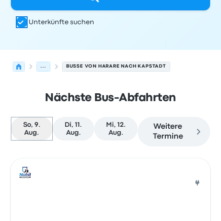
Unterkünfte suchen
...
BUSSE VON HARARE NACH KAPSTADT
Nächste Bus-Abfahrten
So, 9.
Di, 11.
Mi, 12.
Weitere
Aug.
Aug.
Aug.
Termine
Nächste Abfahrten von Harare nach Kapstadt am 9. Au
Betrieben von
Fahrzeugtyp
Abfahrtszeit
Abfahrtsort
Rei
Bus