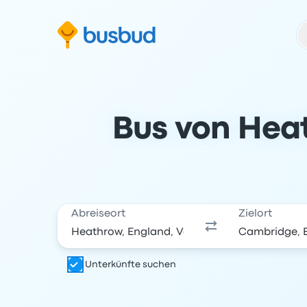
m Suchformular springen
Zur Fußzeile springen
Zum Inhalt springen
Bus von Hea
Abreiseort
Zielort
Unterkünfte suchen