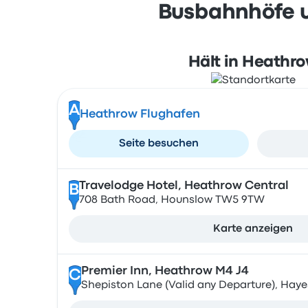
Busbahnhöfe u
Hält in Heathr
A
Heathrow Flughafen
Seite besuchen
Travelodge Hotel, Heathrow Central
B
708 Bath Road, Hounslow TW5 9TW
Karte anzeigen
Premier Inn, Heathrow M4 J4
C
Shepiston Lane (Valid any Departure), Hay