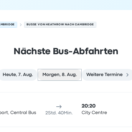
AMBRIDGE
BUSSE VON HEATHROW NACH CAMBRIDGE
Nächste Bus-Abfahrten
Heute, 7. Aug.
Morgen, 8. Aug.
Weitere Termine
dge am 8. August
sort
Reisedauer
Ankunftszeit
Ankunftsort
Empfohlen
Preis 
20:20
ort, Central Bus
City Centre
2Std. 40Min.