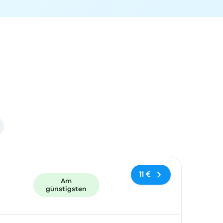
und Buchungslink
11 €
Am
günstigsten