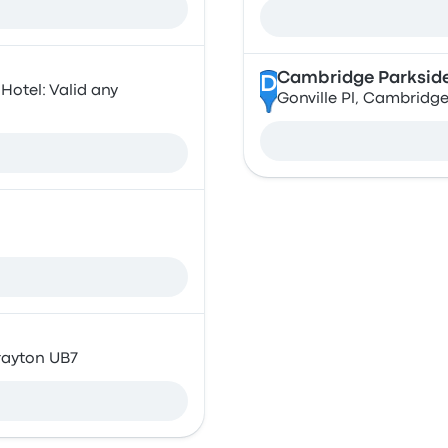
Cambridge Parksid
D
otel: Valid any
Gonville Pl, Cambridg
rayton UB7