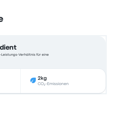
e
edient
-Leistungs-Verhältnis für eine
2kg
CO₂-Emissionen