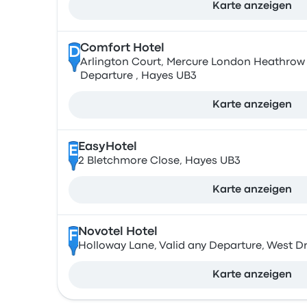
Karte anzeigen
Comfort Hotel
D
Arlington Court, Mercure London Heathrow H
Departure , Hayes UB3
Karte anzeigen
EasyHotel
E
2 Bletchmore Close, Hayes UB3
Karte anzeigen
Novotel Hotel
F
Holloway Lane, Valid any Departure, West D
Karte anzeigen