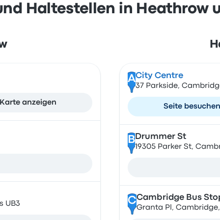
nd Haltestellen in Heathrow
ow
H
City Centre
A
37 Parkside, Cambridg
Karte anzeigen
Seite besuche
Drummer St
B
19305 Parker St, Camb
Cambridge Bus Sto
C
es UB3
Granta Pl, Cambridge