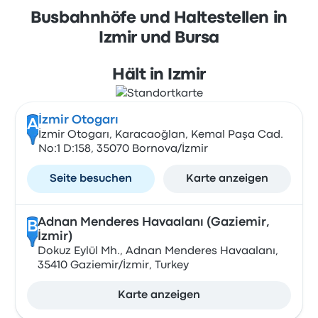
Busbahnhöfe und Haltestellen in
Izmir und Bursa
Hält in Izmir
İzmir Otogarı
A
İzmir Otogarı, Karacaoğlan, Kemal Paşa Cad.
No:1 D:158, 35070 Bornova/İzmir
Seite besuchen
Karte anzeigen
Adnan Menderes Havaalanı (Gaziemir,
B
İzmir)
Dokuz Eylül Mh., Adnan Menderes Havaalanı,
35410 Gaziemir/İzmir, Turkey
Karte anzeigen