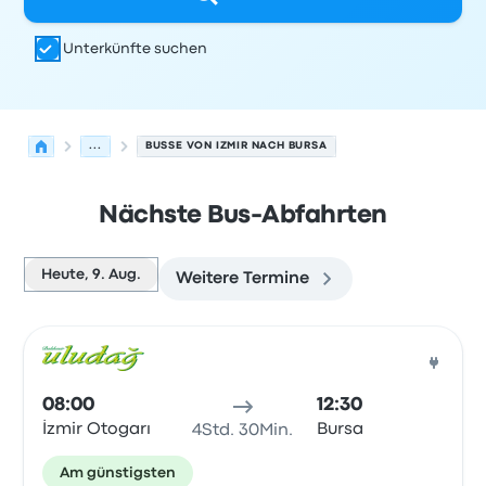
Unterkünfte suchen
...
BUSSE VON IZMIR NACH BURSA
Nächste Bus-Abfahrten
Heute, 9. Aug.
Weitere Termine
Nächste Abfahrten von Izmir nach Bursa am 9. August
Betrieben von
Fahrzeugtyp
Abfahrtszeit
Abfahrtsort
Rei
Bus
08:00
12:30
İzmir Otogarı
Bursa
4Std. 30Min.
Am günstigsten