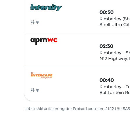
00:50
Kimberley (She
Shell Ultra Cit
Bus
Kimberley, 83
02:30
Kimberley - Sh
N12 Highway, 
Bus
00:40
Kimberley - To
Bultfontein R
Bus
Centre)
Letzte Aktualisierung der Preise: heute um 21:12 Uhr SAS