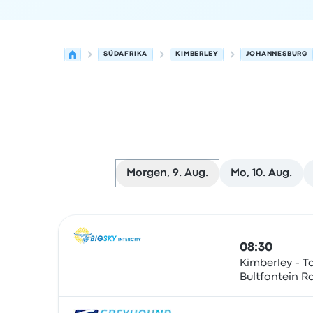
SÜDAFRIKA
KIMBERLEY
JOHANNESBURG
Morgen, 9. Aug.
Mo, 10. Aug.
Nächste Abfahrten von Kimberley nach Johann
Betrieben von
Fahrzeugtyp
Abfahrtszeit
Abfahrt
08:30
Kimberley - To
Bultfontein R
Bus
Centre)