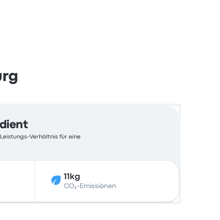
urg
edient
Leistungs-Verhältnis für eine
11kg
CO₂-Emissionen