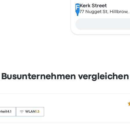
Kerk Street
F
77 Nugget St, Hillbrow
Busunternehmen vergleichen
3
keit
4.1
WLAN
1.3