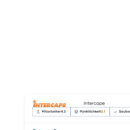
Intercape
Mitarbeiter
4.3
Pünktlichkeit
3.1
Sauber