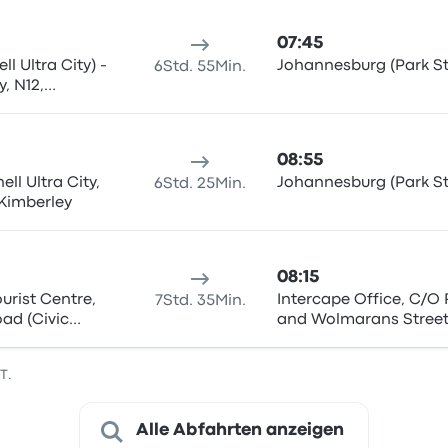
07:45
ll Ultra City) -
Johannesburg (Park St
6Std. 55Min.
y, N12,
01
08:55
ell Ultra City,
Johannesburg (Park St
6Std. 25Min.
Kimberley
08:15
urist Centre,
Intercape Office, C/O 
7Std. 35Min.
oad (Civic
and Wolmarans Stree
(Johannesburg Station
T.
Alle Abfahrten anzeigen