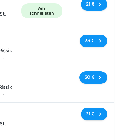
21 €
Am
schnellsten
St.
Keine Tags
33 €
Rissik
t
)
Keine Tags
30 €
Rissik
t
)
Keine Tags
21 €
St.