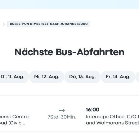
BUSSE VON KIMBERLEY NACH JOHANNESBURG
Nächste Bus-Abfahrten
Di, 11. Aug.
Mi, 12. Aug.
Do, 13. Aug.
Fr, 14. Aug.
esburg am 9. August
sort
Reisedauer
Ankunftszeit
Ankunftsort
Empfohlen
Preis 
16:00
urist Centre,
Intercape Office, C/O 
7Std. 30Min.
oad (Civic
and Wolmarans Stree
(Johannesburg Station