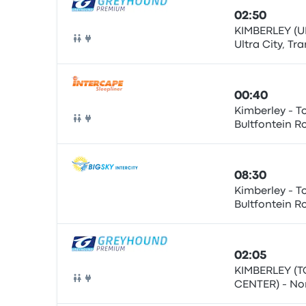
02:50
KIMBERLEY (U
Ultra City, T
Bus
00:40
Kimberley - To
Bultfontein R
Bus
Centre)
08:30
Kimberley - To
Bultfontein R
Bus
Centre)
02:05
KIMBERLEY (
CENTER) - No
Bus
Information 