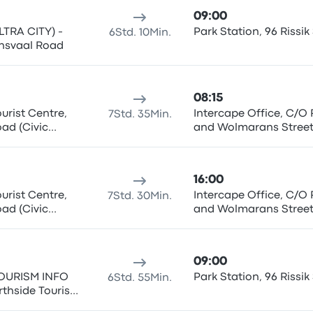
09:00
LTRA CITY) -
Park Station, 96 Rissik 
6Std. 10Min.
ransvaal Road
08:15
urist Centre,
Intercape Office, C/O 
7Std. 35Min.
oad (Civic
and Wolmarans Stree
(Johannesburg Station
16:00
urist Centre,
Intercape Office, C/O 
7Std. 30Min.
oad (Civic
and Wolmarans Stree
(Johannesburg Station
09:00
TOURISM INFO
Park Station, 96 Rissik 
6Std. 55Min.
rthside Tourism
Centre