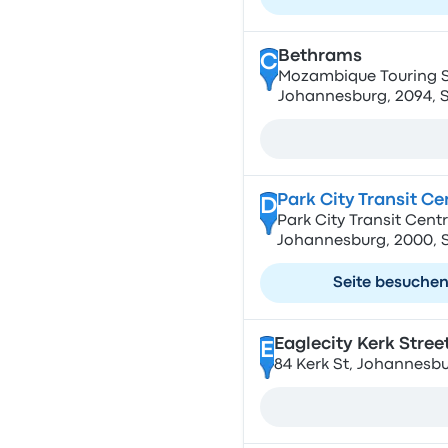
Bethrams
C
Mozambique Touring Ser
Johannesburg, 2094, S
Park City Transit C
D
Park City Transit Centr
Johannesburg, 2000, S
Seite besuche
Eaglecity Kerk Stree
E
84 Kerk St, Johannesbu