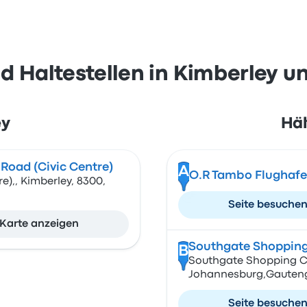
 Haltestellen in Kimberley 
ey
Häl
 Road (Civic Centre)
A
O.R Tambo Flughaf
e),, Kimberley, 8300,
Seite besuche
Karte anzeigen
Southgate Shopping
B
Southgate Shopping Ce
Johannesburg,Gauteng
Seite besuche