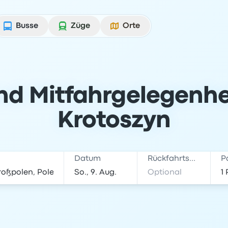
Busse
Züge
Orte
nd Mitfahrgelegenhe
Krotoszyn
Datum
Rückfahrtsdatum
P