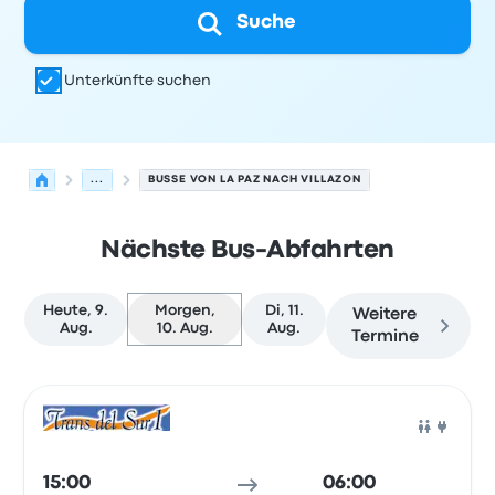
Suche
Unterkünfte suchen
...
BUSSE VON LA PAZ NACH VILLAZON
Nächste Bus-Abfahrten
Heute, 9.
Morgen,
Di, 11.
Weitere
Aug.
10. Aug.
Aug.
Termine
Nächste Abfahrten von La Paz nach Villazon am 10. Aug
Betrieben von
Fahrzeugtyp
Abfahrtszeit
Abfahrtsort
Rei
Bus
15:00
06:00