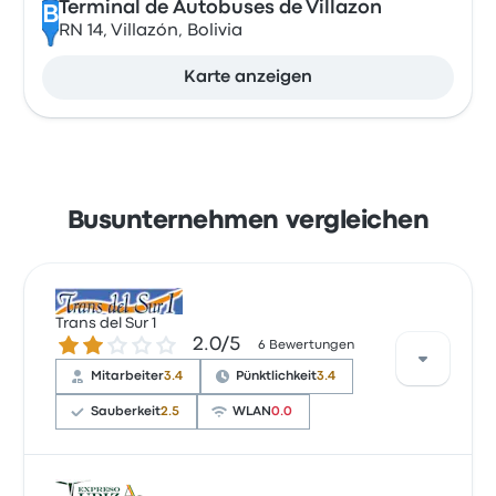
Terminal de Autobuses de Villazon
B
RN 14, Villazón, Bolivia
Karte anzeigen
Busunternehmen vergleichen
Trans del Sur 1
2.0 von 5 Sternen
2.0/5
6 Bewertungen
Mitarbeiter
3.4
Pünktlichkeit
3.4
Sauberkeit
2.5
WLAN
0.0
Basierend auf 6 Bewertungen wurde das