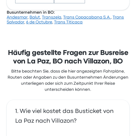
Busunternehmen in BO:
Andesmar
,
Balut
,
Transzela
,
Trans Copacabana S.A.
,
Trans
Basierend auf 72 Bewertungen wurde das
Salvador
,
6 de Octubre
,
Trans Titicaca
Unternehmen auf Busbud mit 2.5 Sternen bewertet.
Reisende waren besonders zufrieden mit der
Abfahrtsort und die Sitze, beschwerten sich aber oft
über WLAN. Ticketpreise von 6 de Octubre für diese
Reise beginnen bei 35 €
Häufig gestellte Fragen zur Busreise
von La Paz, BO nach Villazon, BO
Bitte beachten Sie, dass die hier angezeigten Fahrpläne,
Routen oder Angaben zu den Busunternehmen Änderungen
unterliegen oder sich zum Zeitpunkt Ihrer Reise
unterscheiden können.
Wie viel kostet das Busticket von
La Paz nach Villazon?