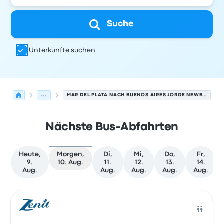
Suche
Unterkünfte suchen
...
MAR DEL PLATA NACH BUENOS AIRES JORGE NEWBERY AIRPORT
Nächste Bus-Abfahrten
Heute,
Morgen,
Di,
Mi,
Do,
Fr,
9.
10. Aug.
11.
12.
13.
14.
Aug.
Aug.
Aug.
Aug.
Aug.
Nächste Abfahrten von Mar del Plata nach Buenos Aires
Betrieben von
Fahrzeugtyp
Abfahrtszeit
Abfahrtsort
Rei
Bus