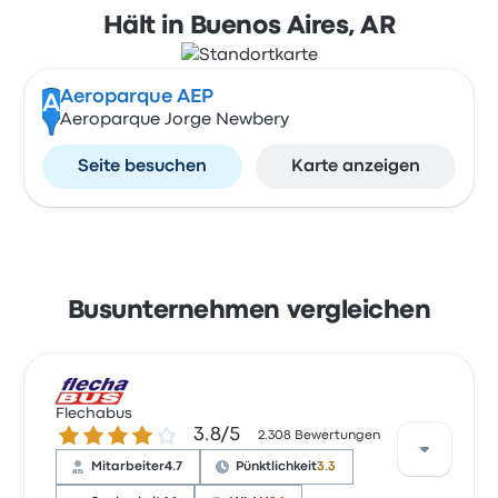
Hält in Buenos Aires, AR
Aeroparque AEP
A
Aeroparque Jorge Newbery
Seite besuchen
Karte anzeigen
Busunternehmen vergleichen
Flechabus
3.8 von 5 Sternen
3.8/5
2.308 Bewertungen
Mitarbeiter
4.7
Pünktlichkeit
3.3