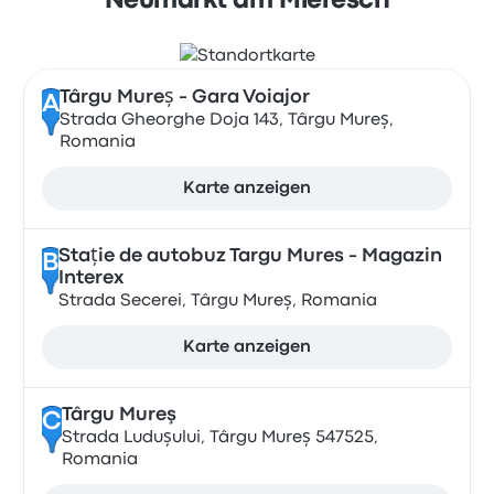
Neumarkt am Mieresch
Târgu Mureș - Gara Voiajor
A
Strada Gheorghe Doja 143, Târgu Mureș,
Romania
Karte anzeigen
Stație de autobuz Targu Mures - Magazin
B
Interex
Strada Secerei, Târgu Mureș, Romania
Karte anzeigen
Târgu Mureş
C
Strada Ludușului, Târgu Mureș 547525,
Romania