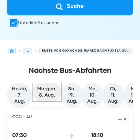
Suche
Unterkünfte suchen
...
BUSSE VON OAXACA DE JUÁREZ NACH TUXTLA GUTIÉRREZ
Nächste Bus-Abfahrten
Heute,
Morgen,
So,
Mo,
Di,
Mi,
7.
8. Aug.
9.
10.
11.
12.
Aug.
Aug.
Aug.
Aug.
Aug.
Nächste Abfahrten von Oaxaca de Juárez nach Tuxtla Gu
Betrieben von
Fahrzeugtyp
Abfahrtszeit
Abfahrtsort
Rei
OCC + AU
Bus
07:30
18:10