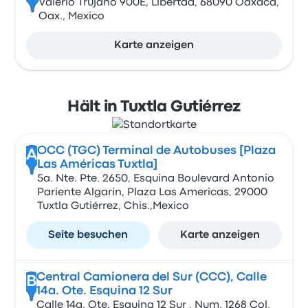
Valerio Trujano 900E, Libertad, 68090 Oaxaca,
Oax., Mexico
Karte anzeigen
Hält in Tuxtla Gutiérrez
OCC (TGC) Terminal de Autobuses [Plaza
A
Las Américas Tuxtla]
5a. Nte. Pte. 2650, Esquina Boulevard Antonio
Pariente Algarín, Plaza Las Americas, 29000
Tuxtla Gutiérrez, Chis.,Mexico
Seite besuchen
Karte anzeigen
Central Camionera del Sur (CCC), Calle
B
14a. Ote. Esquina 12 Sur
Calle 14a. Ote. Esquina 12 Sur , Num. 1268 Col.