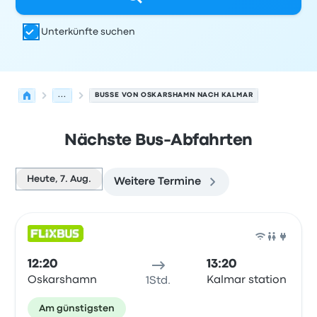
Unterkünfte suchen
...
BUSSE VON OSKARSHAMN NACH KALMAR
Nächste Bus-Abfahrten
Heute, 7. Aug.
Weitere Termine
Nächste Abfahrten von Oskarshamn nach Kalmar am 7.
Betrieben von
Fahrzeugtyp
Abfahrtszeit
Abfahrtsort
Rei
Bus
12:20
13:20
Oskarshamn
Kalmar station
1Std.
Am günstigsten