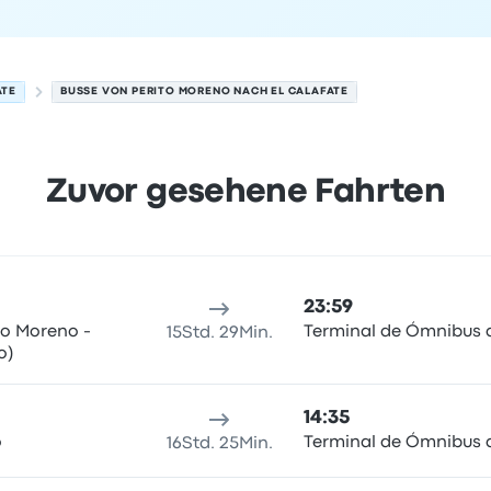
ATE
BUSSE VON PERITO MORENO NACH EL CALAFATE
Zuvor gesehene Fahrten
alafate am 8. August
sort
Reisedauer
Ankunftszeit
Ankunftsort
Empfohlen
Preis 
23:59
to Moreno -
Terminal de Ómnibus d
15Std. 29Min.
o)
14:35
o
Terminal de Ómnibus d
16Std. 25Min.