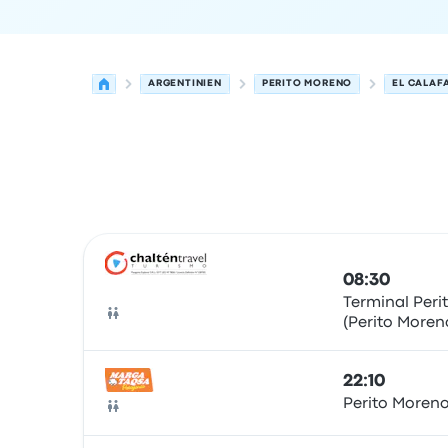
ARGENTINIEN
PERITO MORENO
EL CALAF
Nächste Abfahrten von Perito Moreno nach El C
Betrieben von
Fahrzeugtyp
Abfahrtszeit
Abfahrt
08:30
Terminal Peri
(Perito Moren
Bus
22:10
Perito Moren
Bus