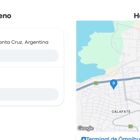
reno
H
anta Cruz, Argentina
Terminal de Ómnibus