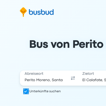
m Suchformular springen
Zur Fußzeile springen
Zum Inhalt springen
Bus von Perito
Abreiseort
Zielort
Unterkünfte suchen