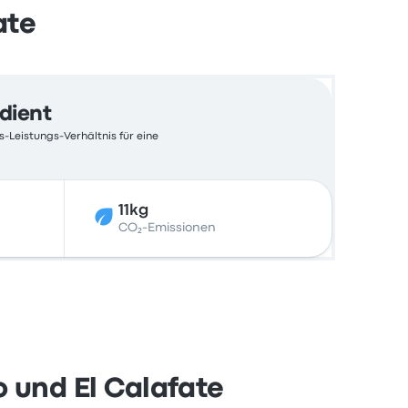
ate
edient
s-Leistungs-Verhältnis für eine
11kg
CO₂-Emissionen
 und El Calafate