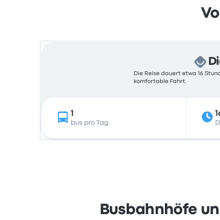
Vo
Di
Die Reise dauert etwa 16 Stund
komfortable Fahrt.
1
1
bus pro Tag
D
Busbahnhöfe und