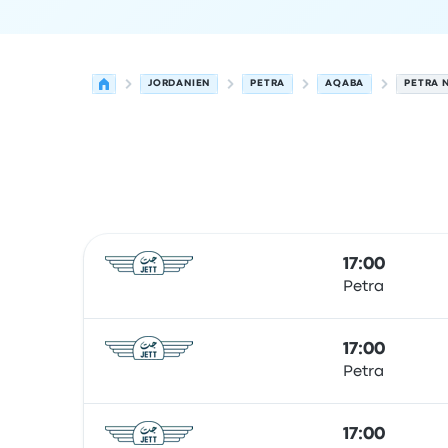
JORDANIEN
PETRA
AQABA
PETRA 
Nächste Abfahrten von Wadi Musa nach Aqaba 
Betrieben von
Fahrzeugtyp
Abfahrtszeit
Abfahrt
17:00
Petra
Bus
17:00
Petra
Bus
17:00