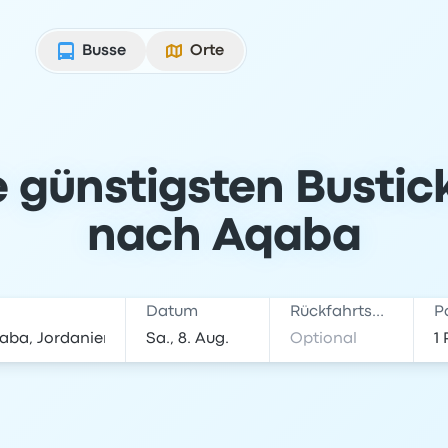
Busse
Orte
e günstigsten Bustic
nach Aqaba
Datum
Rückfahrtsdatum
P