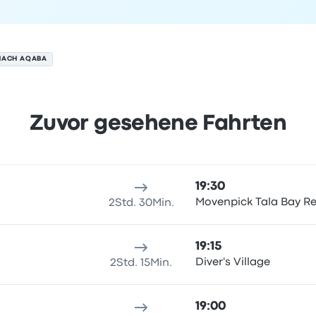
NACH AQABA
Zuvor gesehene Fahrten
am 7. August
sort
Reisedauer
Ankunftszeit
Ankunftsort
Preis und Buchun
19:30
Movenpick Tala Bay Re
2Std. 30Min.
19:15
Diver's Village
2Std. 15Min.
19:00