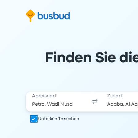
m Suchformular springen
Zur Fußzeile springen
Zum Inhalt springen
Finden Sie di
Abreiseort
Zielort
Unterkünfte suchen